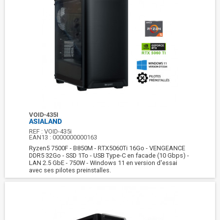
VOID-435I
ASIALAND
REF :
VOID-435i
EAN13 :
0000000000163
Ryzen5 7500F - B850M - RTX5060Ti 16Go - VENGEANCE
DDR5 32Go - SSD 1To - USB Type-C en facade (10 Gbps) -
LAN 2.5 GbE - 750W - Windows 11 en version d'essai
avec ses pilotes preinstalles.