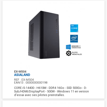
EX-M504
ASIALAND
REF :
EX-M504
EAN13 :
0000000000198
CORE i5-14400 - H610M - DDR4 16Go - SSD 500Go - D-
Sub/HDMI/DisplayPort - 500W - Windows 11 en version
d'essai avec ses pilotes preinstalles.