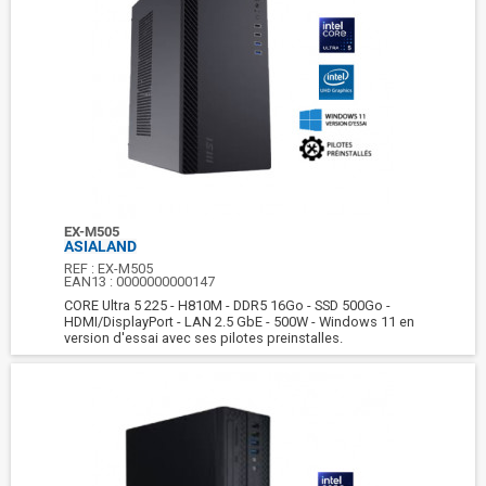
EX-M505
ASIALAND
REF :
EX-M505
EAN13 :
0000000000147
CORE Ultra 5 225 - H810M - DDR5 16Go - SSD 500Go -
HDMI/DisplayPort - LAN 2.5 GbE - 500W - Windows 11 en
version d'essai avec ses pilotes preinstalles.