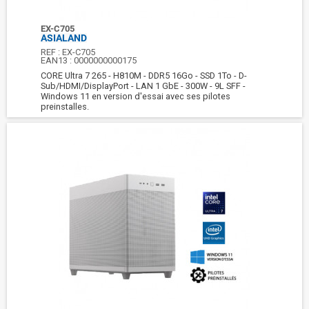
EX-C705
ASIALAND
REF :
EX-C705
EAN13 :
0000000000175
CORE Ultra 7 265 - H810M - DDR5 16Go - SSD 1To - D-
Sub/HDMI/DisplayPort - LAN 1 GbE - 300W - 9L SFF -
Windows 11 en version d'essai avec ses pilotes
preinstalles.