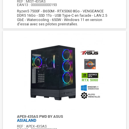
REF :
MIST-435AS
EAN13 :
0000000000193
Ryzen5 7500F - B650M - RTX5060 8Go - VENGEANCE
DDR5 16Go - SSD 1To - USB Type-C en facade - LAN 2.5
GbE - Watercooling - 650W - Windows 11 en version
d'essai avec ses pilotes preinstalles.
APEX-435AS PWD BY ASUS
ASIALAND
REF :
APEX-435AS