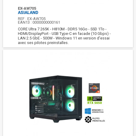
EX-AW705
ASIALAND
REF :
EX-AW705
EAN13 :
0000000000161
CORE Ultra 7 265K - H810M - DDR5 16Go - SSD 1To -
HDMI/DisplayPort - USB Type-C en facade (10 Gbps) -
LAN 2.5 GbE - 500W - Windows 11 en version d'essai
avec ses pilotes preinstalles.