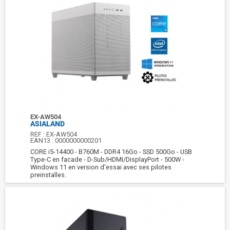
EX-AW504
ASIALAND
REF :
EX-AW504
EAN13 :
0000000000201
CORE i5-14400 - B760M - DDR4 16Go - SSD 500Go - USB
Type-C en facade - D-Sub/HDMI/DisplayPort - 500W -
Windows 11 en version d'essai avec ses pilotes
preinstalles.