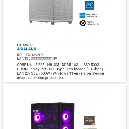
EX-AW505
ASIALAND
REF :
EX-AW505
EAN13 :
0000000000149
CORE Ultra 5 225 - H810M - DDR5 16Go - SSD 500Go -
HDMI/DisplayPort - USB Type-C en facade (10 Gbps) -
LAN 2.5 GbE - 500W - Windows 11 en version d'essai
avec ses pilotes preinstalles.