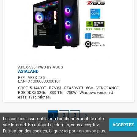
APEX-535I PWD BY ASUS
ASIALAND
REF :
APEX-535i
EAN13 :
0000000000101
CORE i5-14400F - B760M - RTX5060Ti 16Go - VENGEANCE
RGB DDR5 32Go - SSD 1To - 750W - Windows version d
essai avec pilotes.
1
2
3

Les cookies assurent le bon fonctionnement de notre
site Internet. En utilisant ce dernier, vous acceptez
ACCEPTEZ
Accueil
l'utilisation des cookies.
Cliquez ici pour en savoir plus
.