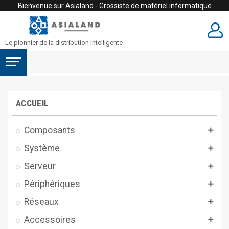
Bienvenue sur Asialand - Grossiste de matériel informatique
Le pionnier de la distribution intelligente
ACCUEIL
Composants

Système

Serveur

Périphériques

Réseaux

Accessoires
