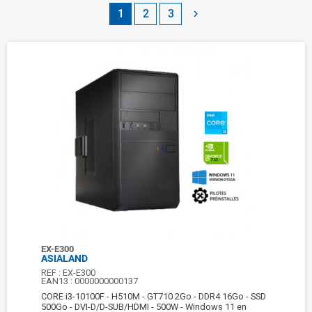
1
2
3

EX-E300
ASIALAND
REF :
EX-E300
EAN13 :
0000000000137
CORE i3-10100F - H510M - GT710 2Go - DDR4 16Go - SSD
500Go - DVI-D/D-SUB/HDMI - 500W - Windows 11 en