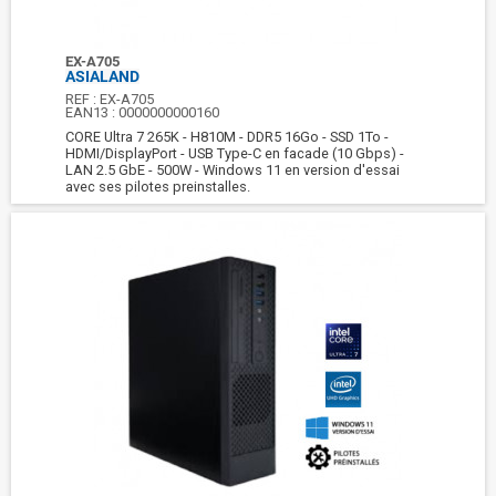
EX-A705
ASIALAND
REF :
EX-A705
EAN13 :
0000000000160
CORE Ultra 7 265K - H810M - DDR5 16Go - SSD 1To -
HDMI/DisplayPort - USB Type-C en facade (10 Gbps) -
LAN 2.5 GbE - 500W - Windows 11 en version d'essai
avec ses pilotes preinstalles.