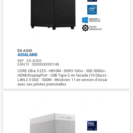
EX-A505
ASIALAND
REF :
EX-A505
EAN13 :
0000000000148
CORE Ultra 5 225 - H810M - DDR5 16Go - SSD 500Go -
HDMI/DisplayPort - USB Type-C en facade (10 Gbps) -
LAN 2.5 GbE - 500W - Windows 11 en version d'essai
avec ses pilotes preinstalles.