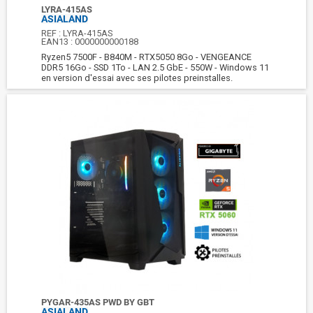
LYRA-415AS
ASIALAND
REF :
LYRA-415AS
EAN13 :
0000000000188
Ryzen5 7500F - B840M - RTX5050 8Go - VENGEANCE
DDR5 16Go - SSD 1To - LAN 2.5 GbE - 550W - Windows 11
en version d'essai avec ses pilotes preinstalles.
PYGAR-435AS PWD BY GBT
ASIALAND