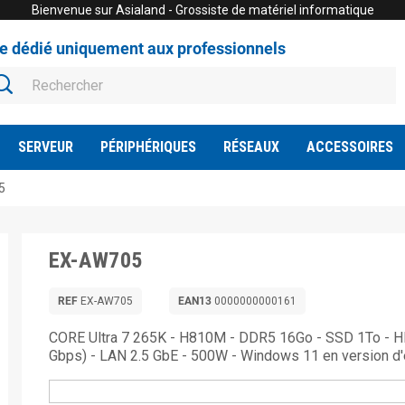
Bienvenue sur Asialand - Grossiste de matériel informatique
te dédié uniquement aux professionnels
SERVEUR
PÉRIPHÉRIQUES
RÉSEAUX
ACCESSOIRES
5
EX-AW705
REF
EX-AW705
EAN13
0000000000161
CORE Ultra 7 265K - H810M - DDR5 16Go - SSD 1To - H
Gbps) - LAN 2.5 GbE - 500W - Windows 11 en version d'e