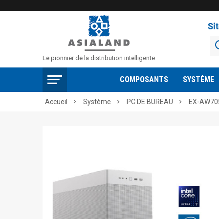
Si
Le pionnier de la distribution intelligente
COMPOSANTS
SYSTÈME
Accueil
Système
PC DE BUREAU
EX-AW70


