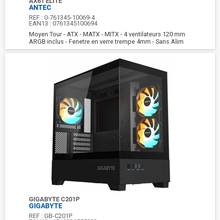
AX61 ELITE
ANTEC
REF :
0-761345-10069-4
EAN13 :
0761345100694
Moyen Tour - ATX - MATX - MITX - 4 ventilateurs 120 mm
ARGB inclus - Fenetre en verre trempe 4mm - Sans Alim
GIGABYTE C201P
GIGABYTE
REF :
GB-C201P