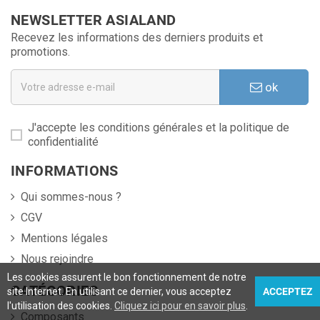
NEWSLETTER ASIALAND
Recevez les informations des derniers produits et
promotions.
ok
J'accepte les conditions générales et la politique de
confidentialité
INFORMATIONS
Qui sommes-nous ?
CGV
Mentions légales
Nous rejoindre
Les cookies assurent le bon fonctionnement de notre
CATÉGORIES
site Internet. En utilisant ce dernier, vous acceptez
ACCEPTEZ
l'utilisation des cookies.
Cliquez ici pour en savoir plus
.
Composants