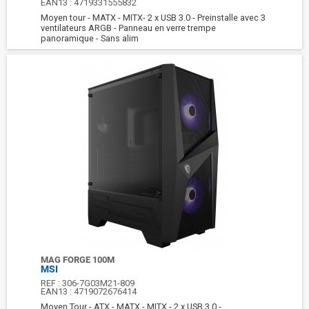
EAN13 :
4719331555832
Moyen tour - MATX - MITX- 2 x USB 3.0 - Preinstalle avec 3
ventilateurs ARGB - Panneau en verre trempe
panoramique - Sans alim
MAG FORGE 100M
MSI
REF :
306-7G03M21-809
EAN13 :
4719072676414
Moyen Tour - ATX - MATX - MITX - 2 x USB 3.0 -