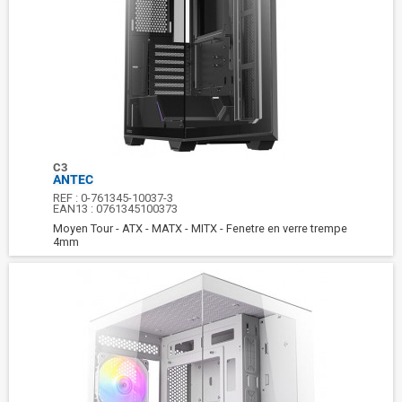
C3
ANTEC
REF :
0-761345-10037-3
EAN13 :
0761345100373
Moyen Tour - ATX - MATX - MITX - Fenetre en verre trempe
4mm