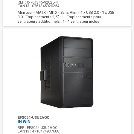
REF :
0-761345-92025-4
EAN13 :
0761345920254
Mini tour - MATX - MITX - Sans Alim - 1 x USB 2.0 - 1 x USB
3.0 - Emplacements 2,5" : 1 - Emplacements pour
ventilateurs additionnels : 1 - 1 ventilateur inclus
EFS054-U3U2AQC
IN WIN
REF :
EFS054-U3U2AQC
EAN13 :
4710474937608