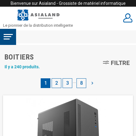
Bienvenue sur Asialand - Grossiste de matériel informatique
Le pionnier de la distribution intelligente
BOITIERS
FILTRE
Il y a 240 produits.
…
1
2
3
8
