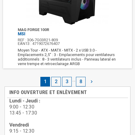
MAG FORGE 100R
MSI
REF :
306-7G03R21-809
EAN13 :
4719072676407
Moyen Tour - ATX - MATX - MITX - 2 x USB 3.0 -
Emplacements 2,5" : 3 - Emplacements pour ventilateurs
additionnels : 8 - 3 ventilateurs inclus - Panneau lateral en
verre trempe et retroeclairage ARGB
…
1
2
3
8

INFO OUVERTURE ET ENLÈVEMENT
Lundi - Jeudi :
9:00 - 12:30
13:45 - 17:30
Vendredi
9:15 - 12:30