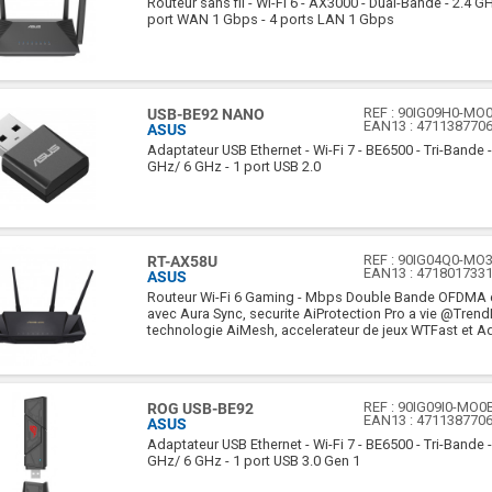
Routeur sans fil - Wi-Fi 6 - AX3000 - Dual-Bande - 2.4 G
port WAN 1 Gbps - 4 ports LAN 1 Gbps
REF :
90IG09H0-MO
USB-BE92 NANO
EAN13 :
471138770
ASUS
Adaptateur USB Ethernet - Wi-Fi 7 - BE6500 - Tri-Bande 
GHz/ 6 GHz - 1 port USB 2.0
REF :
90IG04Q0-MO
RT-AX58U
EAN13 :
471801733
ASUS
Routeur Wi-Fi 6 Gaming - Mbps Double Bande OFDMA
avec Aura Sync, securite AiProtection Pro a vie @Trend
technologie AiMesh, accelerateur de jeux WTFast et A
REF :
90IG09I0-MO0
ROG USB-BE92
EAN13 :
471138770
ASUS
Adaptateur USB Ethernet - Wi-Fi 7 - BE6500 - Tri-Bande 
GHz/ 6 GHz - 1 port USB 3.0 Gen 1