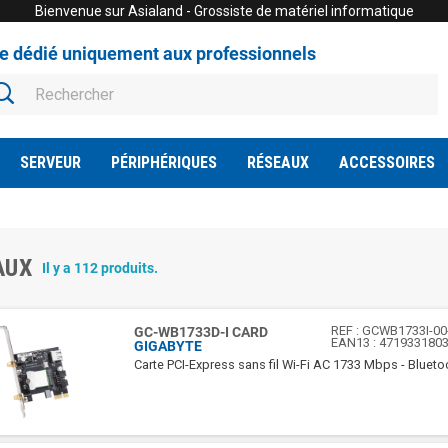
Bienvenue sur Asialand - Grossiste de matériel informatique
te dédié uniquement aux professionnels
SERVEUR
PÉRIPHÉRIQUES
RÉSEAUX
ACCESSOIRES
AUX
Il y a 112 produits.
REF :
GCWB1733I-00
GC-WB1733D-I CARD
EAN13 :
471933180
GIGABYTE
Carte PCI-Express sans fil Wi-Fi AC 1733 Mbps - Blueto