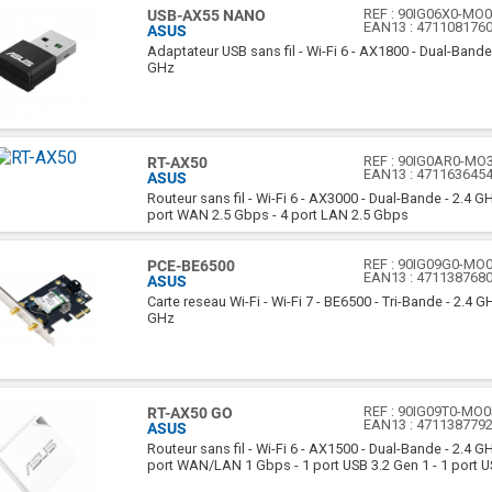
REF :
90IG06X0-MO
USB-AX55 NANO
EAN13 :
471108176
ASUS
Adaptateur USB sans fil - Wi-Fi 6 - AX1800 - Dual-Bande
GHz
REF :
90IG0AR0-MO
RT-AX50
EAN13 :
471163645
ASUS
Routeur sans fil - Wi-Fi 6 - AX3000 - Dual-Bande - 2.4 G
port WAN 2.5 Gbps - 4 port LAN 2.5 Gbps
REF :
90IG09G0-MO
PCE-BE6500
EAN13 :
471138768
ASUS
Carte reseau Wi-Fi - Wi-Fi 7 - BE6500 - Tri-Bande - 2.4 
GHz
REF :
90IG09T0-MO0
RT-AX50 GO
EAN13 :
471138779
ASUS
Routeur sans fil - Wi-Fi 6 - AX1500 - Dual-Bande - 2.4 G
port WAN/LAN 1 Gbps - 1 port USB 3.2 Gen 1 - 1 port 