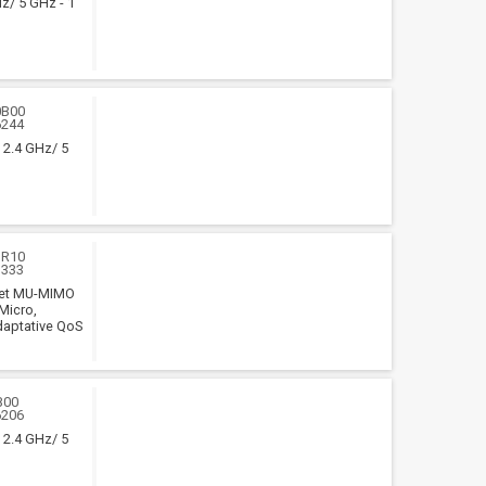
Hz/ 5 GHz - 1
0B00
6244
- 2.4 GHz/ 5
3R10
1333
 et MU-MIMO
Micro,
daptative QoS
B00
6206
- 2.4 GHz/ 5