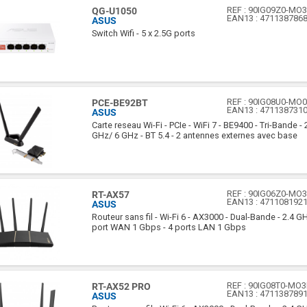
REF :
90IG09Z0-MO
QG-U1050
EAN13 :
471138786
ASUS
Switch Wifi - 5 x 2.5G ports
REF :
90IG08U0-MO
PCE-BE92BT
EAN13 :
471138731
ASUS
Carte reseau Wi-Fi - PCIe - WiFi 7 - BE9400 - Tri-Bande -
GHz/ 6 GHz - BT 5.4 - 2 antennes externes avec base
REF :
90IG06Z0-MO
RT-AX57
EAN13 :
471108192
ASUS
Routeur sans fil - Wi-Fi 6 - AX3000 - Dual-Bande - 2.4 G
port WAN 1 Gbps - 4 ports LAN 1 Gbps
REF :
90IG08T0-MO
RT-AX52 PRO
EAN13 :
471138789
ASUS