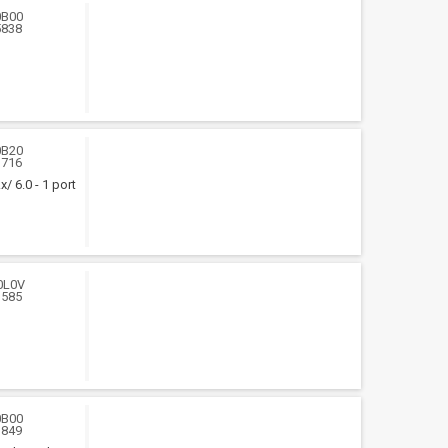
0B00
5838
0B20
1716
/ 6.0 - 1 port
0L0V
1585
0B00
3849