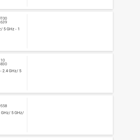
0T00
2639
z/ 5 GHz - 1
B10
4830
 - 2.4 GHz/ 5
9558
.4 GHz/ 5 GHz/