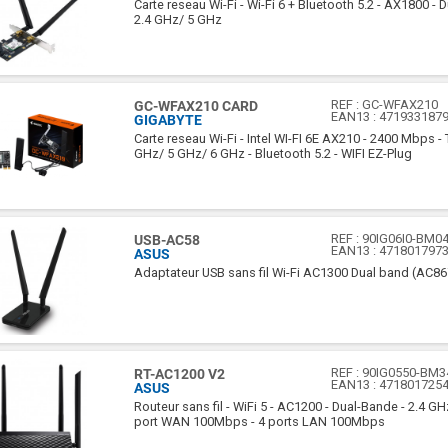
Carte reseau Wi-Fi - Wi-Fi 6 + Bluetooth 5.2 - AX1800 - 
2.4 GHz/ 5 GHz
REF :
GC-WFAX210
GC-WFAX210 CARD
EAN13 :
471933187
GIGABYTE
Carte reseau Wi-Fi - Intel WI-FI 6E AX210 - 2400 Mbps - 
GHz/ 5 GHz/ 6 GHz - Bluetooth 5.2 - WIFI EZ-Plug
REF :
90IG06I0-BM0
USB-AC58
EAN13 :
471801797
ASUS
Adaptateur USB sans fil Wi-Fi AC1300 Dual band (AC86
REF :
90IG0550-BM3
RT-AC1200 V2
EAN13 :
471801725
ASUS
Routeur sans fil - WiFi 5 - AC1200 - Dual-Bande - 2.4 GH
port WAN 100Mbps - 4 ports LAN 100Mbps