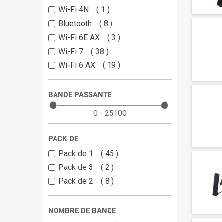
Wi-Fi 4N
1
Bluetooth
8
Wi-Fi 6E AX
3
Wi-Fi 7
38
Wi-Fi 6 AX
19
BANDE PASSANTE
0 - 25100
PACK DE
Pack de 1
45
Pack de 3
2
Pack de 2
8
NOMBRE DE BANDE