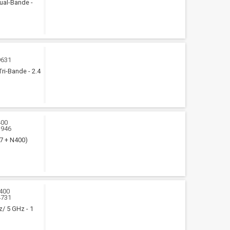
Dual-Bande -
9631
Tri-Bande - 2.4
400
3946
7 + N400)
400
4731
z/ 5 GHz - 1