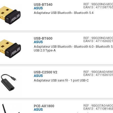
REF :
90IG09N0-MO
USB-BT540
EAN13 :
471138776
ASUS
Adaptateur USB Bluetooth - Bluetooth 5.4
REF :
90IG09N0-MO
USB-BT600
EAN13 :
471163632
ASUS
Adaptateur USB Bluetooth - Bluetooth 6.0 - Bluetooth 5.x
USB 2.0 Type-A
REF :
90IG0A60-MW
USB-C2500 V2
EAN13 :
471163610
ASUS
Adaptateur USB sans fil - 1 port USB-C
REF :
90IG07A0-MO
PCE-AX1800
EAN13 :
471108146
ASUS