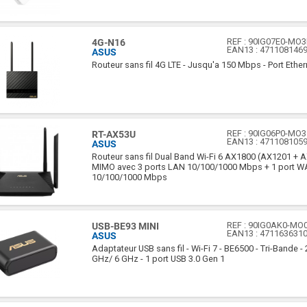
REF :
90IG07E0-MO
4G-N16
EAN13 :
471108146
ASUS
Routeur sans fil 4G LTE - Jusqu'a 150 Mbps - Port Ethern
REF :
90IG06P0-MO3
RT-AX53U
EAN13 :
471108105
ASUS
Routeur sans fil Dual Band Wi-Fi 6 AX1800 (AX1201 + 
MIMO avec 3 ports LAN 10/100/1000 Mbps + 1 port 
10/100/1000 Mbps
REF :
90IG0AK0-MO
USB-BE93 MINI
EAN13 :
471163631
ASUS
Adaptateur USB sans fil - Wi-Fi 7 - BE6500 - Tri-Bande -
GHz/ 6 GHz - 1 port USB 3.0 Gen 1