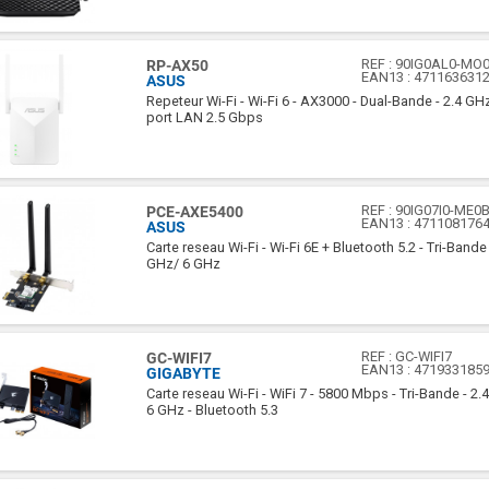
REF :
90IG0AL0-MO
RP-AX50
EAN13 :
471163631
ASUS
Repeteur Wi-Fi - Wi-Fi 6 - AX3000 - Dual-Bande - 2.4 GH
port LAN 2.5 Gbps
REF :
90IG07I0-ME0
PCE-AXE5400
EAN13 :
471108176
ASUS
Carte reseau Wi-Fi - Wi-Fi 6E + Bluetooth 5.2 - Tri-Bande
GHz/ 6 GHz
REF :
GC-WIFI7
GC-WIFI7
EAN13 :
471933185
GIGABYTE
Carte reseau Wi-Fi - WiFi 7 - 5800 Mbps - Tri-Bande - 2
6 GHz - Bluetooth 5.3