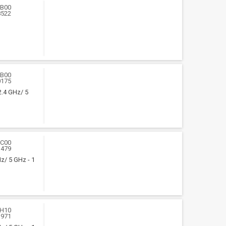
3B00
8522
0B00
0175
 2.4 GHz/ 5
3C00
1479
Hz/ 5 GHz - 1
3H10
1971