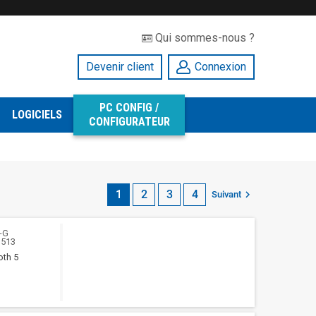
Qui sommes-nous ?
Devenir client
Connexion
PC CONFIG /
LOGICIELS
CONFIGURATEUR
1
2
3
4

Suivant
-G
3513
oth 5