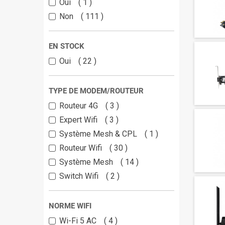
Oui
1
Non
111
EN STOCK
Oui
22
TYPE DE MODEM/ROUTEUR
Routeur 4G
3
Expert Wifi
3
Système Mesh & CPL
1
Routeur Wifi
30
Système Mesh
14
Switch Wifi
2
NORME WIFI
Wi-Fi 5 AC
4