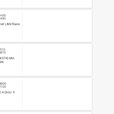
3H00
9490
et LAN filaire
510
9875
AX574) MU-
WAN
0B00
0154
 2.4 GHz/ 5