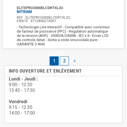
ELITEPRO3000ELCDRTXL2U
NITRAM
REF :
ELITEPRO3000ELCDRTXL2U
EAN13 :
4712856274561
- Technologie Line Interactif - Compatible avec correcteur
de facteur de puissance (PFC) - Regulation automatique
de la tension (AVR) - 3000VA/2400W - IEC x 9 - Ecran LCD
de controle detat - Sortie a onde sinusoidale pure -
GARANTIE 3 ANS
1
2

INFO OUVERTURE ET ENLÈVEMENT
Lundi - Jeudi :
9:00 - 12:30
13:45 - 17:30
Vendredi
9:15 - 12:30
14:00 - 17:00