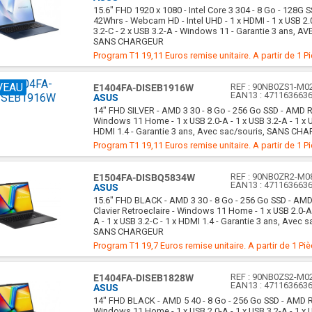
15.6" FHD 1920 x 1080 - Intel Core 3 304 - 8 Go - 128G S
42Whrs - Webcam HD - Intel UHD - 1 x HDMI - 1 x USB 2.
3.2-C - 2 x USB 3.2-A - Windows 11 - Garantie 3 ans, AV
SANS CHARGEUR
Program T1 19,11 Euros remise unitaire. A partir de 1 P
VEAU
REF :
90NB0ZS1-M0
E1404FA-DISEB1916W
EAN13 :
471163663
ASUS
14" FHD SILVER - AMD 3 30 - 8 Go - 256 Go SSD - AMD 
Windows 11 Home - 1 x USB 2.0-A - 1 x USB 3.2-A - 1 x U
HDMI 1.4 - Garantie 3 ans, Avec sac/souris, SANS CH
Program T1 19,11 Euros remise unitaire. A partir de 1 P
REF :
90NB0ZR2-M0
E1504FA-DISBQ5834W
EAN13 :
471163663
ASUS
15.6" FHD BLACK - AMD 3 30 - 8 Go - 256 Go SSD - AM
Clavier Retroeclaire - Windows 11 Home - 1 x USB 2.0-A 
A - 1 x USB 3.2-C - 1 x HDMI 1.4 - Garantie 3 ans, Avec s
SANS CHARGEUR
Program T1 19,7 Euros remise unitaire. A partir de 1 Pi
REF :
90NB0ZS2-M0
E1404FA-DISEB1828W
EAN13 :
471163663
ASUS
14" FHD BLACK - AMD 5 40 - 8 Go - 256 Go SSD - AMD 
Windows 11 Home - 1 x USB 2.0-A - 1 x USB 3.2-A - 1 x U