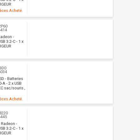
ARGEUR
ièces Acheté.
2P60
6414
Radeon -
SB 3.2-C - 1 x
ARGEUR
3D0
6034
SD - Batteries
0-A - 2 x USB
EC sac/souris ,
ièces Acheté.
8220
6445
D Radeon -
SB 3.2-C - 1 x
ARGEUR