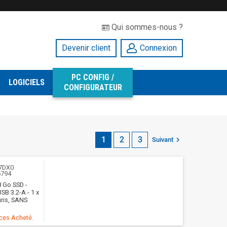
Qui sommes-nous ?
Devenir client
Connexion
PC CONFIG /
LOGICIELS
CONFIGURATEUR
1
2
3

Suivant
7DX0
6794
 Go SSD -
B 3.2-A - 1 x
uris, SANS
èces Acheté.