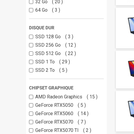
32 Go
20
64 Go
3
DISQUE DUR
SSD 128 Go
3
SSD 256 Go
12
SSD 512 Go
22
SSD 1 To
29
SSD 2 To
5
CHIPSET GRAPHIQUE
AMD Radeon Graphics
15
GeForce RTX5050
5
GeForce RTX5060
14
GeForce RTX5070
7
GeForce RTX5070 TI
2