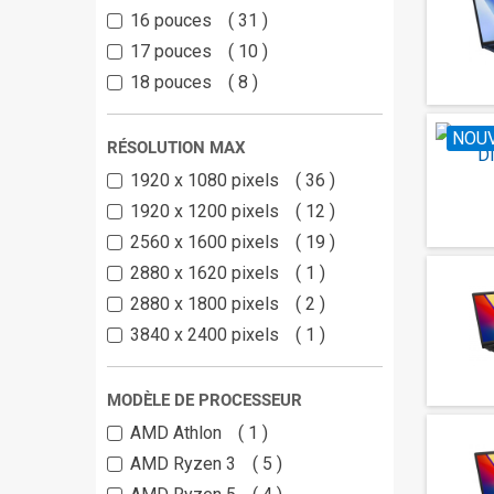
16 pouces
31
17 pouces
10
18 pouces
8
NOU
RÉSOLUTION MAX
1920 x 1080 pixels
36
1920 x 1200 pixels
12
2560 x 1600 pixels
19
2880 x 1620 pixels
1
2880 x 1800 pixels
2
3840 x 2400 pixels
1
MODÈLE DE PROCESSEUR
AMD Athlon
1
AMD Ryzen 3
5