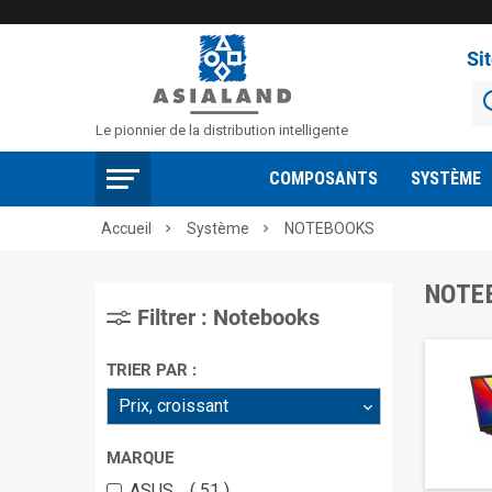
Si
Le pionnier de la distribution intelligente
COMPOSANTS
SYSTÈME
Accueil
Système
NOTEBOOKS


NOTE
Filtrer : Notebooks
TRIER PAR :
Prix, croissant
MARQUE
ASUS
51