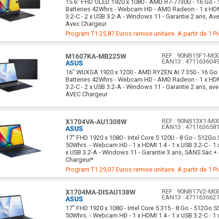
15.6" FHD OLED 1920 x 1080 - AMD R7-7730U - 16 Go - 
Batteries 42Whrs - Webcam HD - AMD Radeon - 1 x HDM
3.2-C - 2 x USB 3.2-A - Windows 11 - Garantie 2 ans, Av
Avec Chargeur
Program T1 25,87 Euros remise unitaire. A partir de 1 P
REF :
90NB15F1-M0
M1607KA-MB225W
EAN13 :
471163604
ASUS
16" WUXGA 1920 x 1200 - AMD RYZEN AI 7 350 - 16 Go -
Batteries 42Whrs - Webcam HD - AMD Radeon - 1 x HDM
3.2-C - 2 x USB 3.2-A - Windows 11 - Garantie 2 ans, av
AVEC Chargeur
REF :
90NB13X1-M0
X1704VA-AU1308W
EAN13 :
471163658
ASUS
17" FHD 1920 x 1080 - Intel Core 5 120U - 8 Go - 512Go 
50Whrs. - Webcam HD - 1 x HDMI 1.4 - 1 x USB 3.2-C - 1 
x USB 3.2-A - Windows 11 - Garantie 3 ans, SANS Sac +
Chargeur*
Program T1 29,07 Euros remise unitaire. A partir de 1 P
REF :
90NB17V2-M0
X1704MA-DISAU138W
EAN13 :
471163662
ASUS
17" FHD 1920 x 1080 - Intel Core 5 315 - 8 Go - 512Go SS
50Whrs. - Webcam HD - 1 x HDMI 1.4 - 1 x USB 3.2-C - 1 