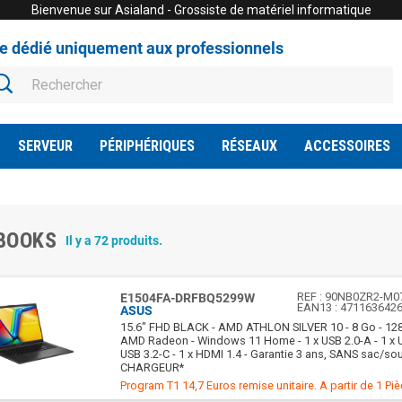
Bienvenue sur Asialand - Grossiste de matériel informatique
te dédié uniquement aux professionnels
SERVEUR
PÉRIPHÉRIQUES
RÉSEAUX
ACCESSOIRES
BOOKS
Il y a 72 produits.
REF :
90NB0ZR2-M0
E1504FA-DRFBQ5299W
EAN13 :
471163642
ASUS
15.6" FHD BLACK - AMD ATHLON SILVER 10 - 8 Go - 128
AMD Radeon - Windows 11 Home - 1 x USB 2.0-A - 1 x US
USB 3.2-C - 1 x HDMI 1.4 - Garantie 3 ans, SANS sac/so
CHARGEUR*
Program T1 14,7 Euros remise unitaire. A partir de 1 Pi