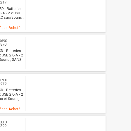
8217
SD - Batteries
0-A - 2 x USB
EC sac/souris ,
ièces Acheté.
0690
7870
D - Batteries
x USB 2.0-A - 2
Souris , SANS
07E0
7979
D - Batteries
x USB 2.0-A - 2
c et Souris,
ièces Acheté.
0LT0
8299