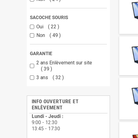
SACOCHE SOURIS
Oui
22
Non
49
GARANTIE
2 ans Enlèvement sur site
39
3 ans
32
INFO OUVERTURE ET
ENLÈVEMENT
Lundi - Jeudi :
9:00 - 12:30
13:45 - 17:30