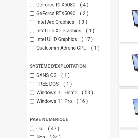
GeForce RTX5080
4
GeForce RTX5090
2
Intel Arc Graphics
3
Intel Iris Xe Graphics
1
Intel UHD Graphics
17
Qualcomm Adreno GPU
1
SYSTÈME D'EXPLOITATION
SANS OS
1
FREE DOS
1
Windows 11 Home
53
Windows 11 Pro
16
PAVÉ NUMÉRIQUE
Oui
47
Non
24