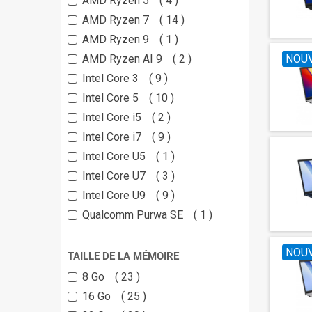
AMD Ryzen 5
4
AMD Ryzen 7
14
AMD Ryzen 9
1
AMD Ryzen AI 9
2
NOU
Intel Core 3
9
Intel Core 5
10
Intel Core i5
2
Intel Core i7
9
Intel Core U5
1
Intel Core U7
3
Intel Core U9
9
Qualcomm Purwa SE
1
NOU
TAILLE DE LA MÉMOIRE
8 Go
23
16 Go
25