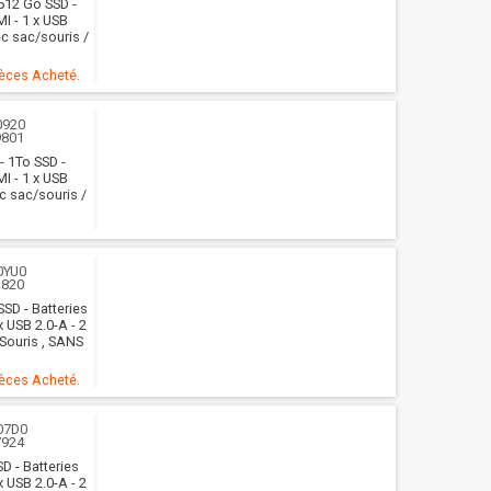
512 Go SSD -
I - 1 x USB
ec sac/souris /
ièces Acheté.
0920
9801
 1To SSD -
I - 1 x USB
ec sac/souris /
0YU0
1820
SSD - Batteries
x USB 2.0-A - 2
 Souris , SANS
ièces Acheté.
07D0
7924
D - Batteries
x USB 2.0-A - 2