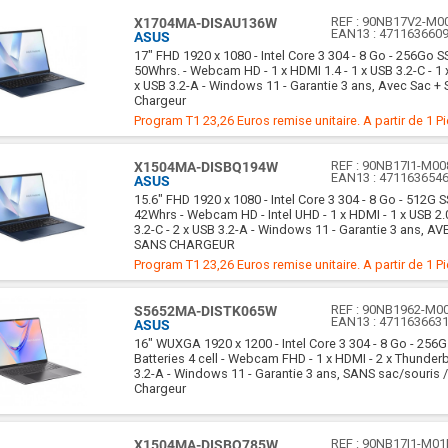
REF :
90NB17V2-M0
X1704MA-DISAU136W
EAN13 :
471163660
ASUS
17" FHD 1920 x 1080 - Intel Core 3 304 - 8 Go - 256Go SS
50Whrs. - Webcam HD - 1 x HDMI 1.4 - 1 x USB 3.2-C - 1 
x USB 3.2-A - Windows 11 - Garantie 3 ans, Avec Sac + 
Chargeur
Program T1 23,26 Euros remise unitaire. A partir de 1 P
REF :
90NB17I1-M00
X1504MA-DISBQ194W
EAN13 :
471163654
ASUS
15.6" FHD 1920 x 1080 - Intel Core 3 304 - 8 Go - 512G S
42Whrs - Webcam HD - Intel UHD - 1 x HDMI - 1 x USB 2.
3.2-C - 2 x USB 3.2-A - Windows 11 - Garantie 3 ans, AV
SANS CHARGEUR
Program T1 23,26 Euros remise unitaire. A partir de 1 P
REF :
90NB1962-M0
S5652MA-DISTK065W
EAN13 :
471163663
ASUS
16" WUXGA 1920 x 1200 - Intel Core 3 304 - 8 Go - 256G
Batteries 4 cell - Webcam FHD - 1 x HDMI - 2 x Thunderb
3.2-A - Windows 11 - Garantie 3 ans, SANS sac/souris 
Chargeur
REF :
90NB17I1-M01
X1504MA-DISBQ785W