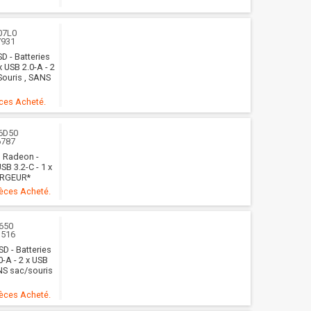
07L0
7931
D - Batteries
x USB 2.0-A - 2
Souris , SANS
èces Acheté.
6D50
6787
D Radeon -
SB 3.2-C - 1 x
HARGEUR*
ièces Acheté.
650
1516
SD - Batteries
0-A - 2 x USB
ANS sac/souris
ièces Acheté.