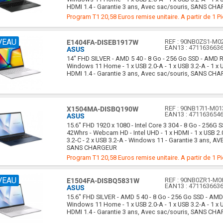
HDMI 1.4 - Garantie 3 ans, Avec sac/souris, SANS CH
Program T1 20,58 Euros remise unitaire. A partir de 1 P
VEAU
REF :
90NB0ZS1-M0
E1404FA-DISEB1917W
EAN13 :
471163663
ASUS
14" FHD SILVER - AMD 5 40 - 8 Go - 256 Go SSD - AMD 
Windows 11 Home - 1 x USB 2.0-A - 1 x USB 3.2-A - 1 x U
HDMI 1.4 - Garantie 3 ans, Avec sac/souris, SANS CH
REF :
90NB17I1-M01
X1504MA-DISBQ190W
EAN13 :
471163654
ASUS
15.6" FHD 1920 x 1080 - Intel Core 3 304 - 8 Go - 256G S
42Whrs - Webcam HD - Intel UHD - 1 x HDMI - 1 x USB 2.
3.2-C - 2 x USB 3.2-A - Windows 11 - Garantie 3 ans, AV
SANS CHARGEUR
Program T1 20,58 Euros remise unitaire. A partir de 1 P
VEAU
REF :
90NB0ZR1-M0
E1504FA-DISBQ5831W
EAN13 :
471163663
ASUS
15.6" FHD SILVER - AMD 5 40 - 8 Go - 256 Go SSD - AM
Windows 11 Home - 1 x USB 2.0-A - 1 x USB 3.2-A - 1 x U
HDMI 1.4 - Garantie 3 ans, Avec sac/souris, SANS CH