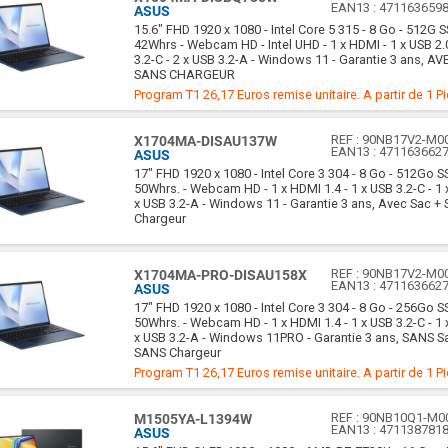
EAN13 :
471163659
ASUS
15.6" FHD 1920 x 1080 - Intel Core 5 315 - 8 Go - 512G S
42Whrs - Webcam HD - Intel UHD - 1 x HDMI - 1 x USB 2.
3.2-C - 2 x USB 3.2-A - Windows 11 - Garantie 3 ans, AV
SANS CHARGEUR
Program T1 26,17 Euros remise unitaire. A partir de 1 P
REF :
90NB17V2-M0
X1704MA-DISAU137W
EAN13 :
471163662
ASUS
17" FHD 1920 x 1080 - Intel Core 3 304 - 8 Go - 512Go SS
50Whrs. - Webcam HD - 1 x HDMI 1.4 - 1 x USB 3.2-C - 1 
x USB 3.2-A - Windows 11 - Garantie 3 ans, Avec Sac + 
Chargeur
REF :
90NB17V2-M0
X1704MA-PRO-DISAU158X
EAN13 :
471163662
ASUS
17" FHD 1920 x 1080 - Intel Core 3 304 - 8 Go - 256Go SS
50Whrs. - Webcam HD - 1 x HDMI 1.4 - 1 x USB 3.2-C - 1 
x USB 3.2-A - Windows 11PRO - Garantie 3 ans, SANS Sa
SANS Chargeur
Program T1 26,17 Euros remise unitaire. A partir de 1 P
REF :
90NB10Q1-M0
M1505YA-L1394W
EAN13 :
471138781
ASUS