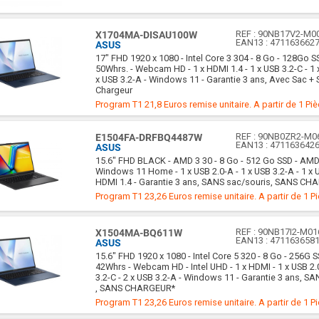
REF :
90NB17V2-M0
X1704MA-DISAU100W
EAN13 :
471163662
ASUS
17" FHD 1920 x 1080 - Intel Core 3 304 - 8 Go - 128Go SS
50Whrs. - Webcam HD - 1 x HDMI 1.4 - 1 x USB 3.2-C - 1 
x USB 3.2-A - Windows 11 - Garantie 3 ans, Avec Sac + 
Chargeur
Program T1 21,8 Euros remise unitaire. A partir de 1 Pi
REF :
90NB0ZR2-M0
E1504FA-DRFBQ4487W
EAN13 :
471163642
ASUS
15.6" FHD BLACK - AMD 3 30 - 8 Go - 512 Go SSD - AM
Windows 11 Home - 1 x USB 2.0-A - 1 x USB 3.2-A - 1 x U
HDMI 1.4 - Garantie 3 ans, SANS sac/souris, SANS C
Program T1 23,26 Euros remise unitaire. A partir de 1 P
REF :
90NB17I2-M01
X1504MA-BQ611W
EAN13 :
471163658
ASUS
15.6" FHD 1920 x 1080 - Intel Core 5 320 - 8 Go - 256G S
42Whrs - Webcam HD - Intel UHD - 1 x HDMI - 1 x USB 2.
3.2-C - 2 x USB 3.2-A - Windows 11 - Garantie 3 ans, S
, SANS CHARGEUR*
Program T1 23,26 Euros remise unitaire. A partir de 1 P