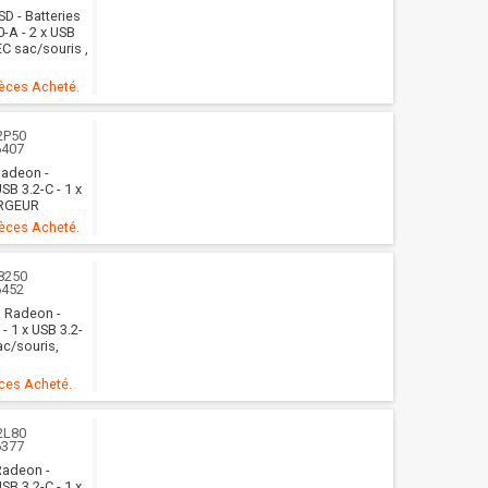
SD - Batteries
0-A - 2 x USB
EC sac/souris ,
ièces Acheté.
2P50
6407
Radeon -
SB 3.2-C - 1 x
ARGEUR
ièces Acheté.
8250
6452
D Radeon -
- 1 x USB 3.2-
ac/souris,
èces Acheté.
2L80
6377
Radeon -
SB 3.2-C - 1 x