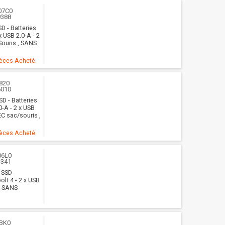
07C0
9388
D - Batteries
x USB 2.0-A - 2
Souris , SANS
ièces Acheté.
820
6010
SD - Batteries
0-A - 2 x USB
EC sac/souris ,
ièces Acheté.
06L0
1341
 SSD -
olt 4 - 2 x USB
/ SANS
BK0