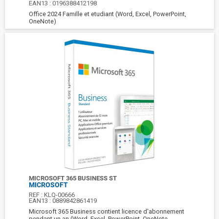
EAN13 :
0196388412198
Office 2024 Famille et etudiant (Word, Excel, PowerPoint,
OneNote)
MICROSOFT 365 BUSINESS ST
MICROSOFT
REF :
KLQ-00666
EAN13 :
0889842861419
Microsoft 365 Business contient licence d'abonnement
pendant un an (Word, Excel, PowerPoint, OneNote,