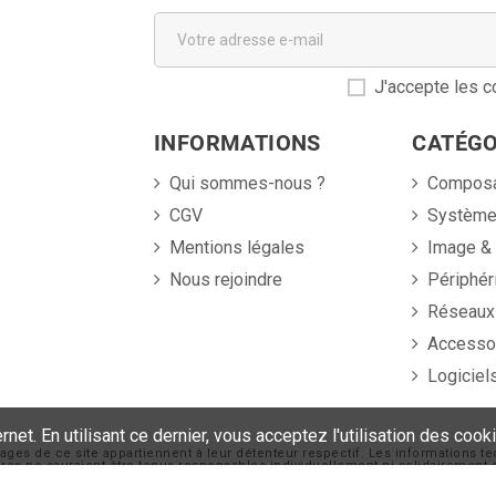
J'accepte les co
INFORMATIONS
CATÉGO
Qui sommes-nous ?
Compos
CGV
Systèm
Mentions légales
Image &
Nous rejoindre
Périphér
Réseaux
Accesso
Logiciel
et. En utilisant ce dernier, vous acceptez l'utilisation des cook
ages de ce site appartiennent à leur détenteur respectif. Les informations te
naires ne sauraient être tenus responsables individuellement ni solidaireme
s non contractuels.