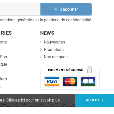
S’abonner
nditions générales et la politique de confidentialité
RIES
NEWS
ants
Nouveautés
e
Promotions
 Son
Nos marques
ique
ires
s
ies.
Cliquez ici pour en savoir plus
.
ACCEPTEZ
chniques et les descriptifs donnés sur ce site le sont sous
nt d'aucune erreur ou omission. Seuls les documents de nature