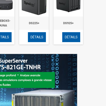
EBOX5-
DS225+
DS925+
9UNA
TAILS
DÉTAILS
DÉTAILS