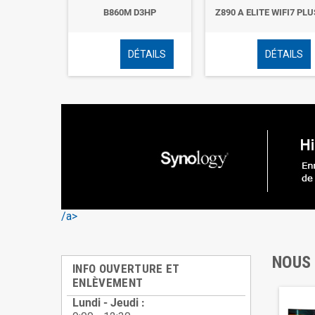
WF6E GEN5
B860M D3HP
Z890 A ELITE WIFI7 PLU
ÉTAILS
DÉTAILS
DÉTAILS
/a>
NOUS
INFO OUVERTURE ET
ENLÈVEMENT
Lundi - Jeudi :