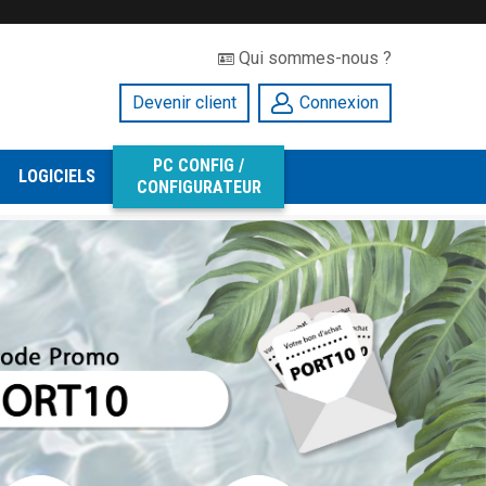
Qui sommes-nous ?
Devenir client
Connexion
PC CONFIG /
LOGICIELS
CONFIGURATEUR
N5090AORUS