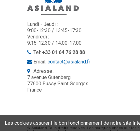
Lundi - Jeudi :
9:00-12:30 / 13:45-17:30
Vendredi :
9:15-12:30 / 14:00-17:00
Tel:
+33 01 64 76 28 88
Email:
contact@asialand.fr
Adresse :
7 avenue Gutenberg
77600 Bussy Saint Georges
France
Les cookies assurent le bon fonctionnement de notre site Intern
© Asialand Tous droits réservés. Les marques citées sur les p
toutes réserves. Asialand, ses fournisseurs, clients et parte
commerciale : devis, commande et facture ne font foi. Visuel