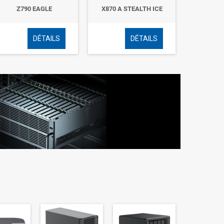
Z790 EAGLE
X870 A STEALTH ICE
B550M
DÉTAILS
DÉTAILS