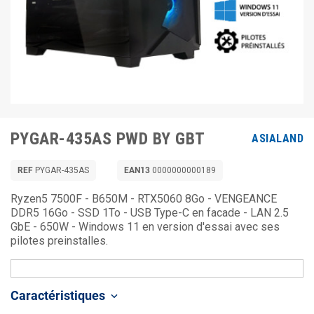
PYGAR-435AS PWD BY GBT
ASIALAND
REF
PYGAR-435AS
EAN13
0000000000189
Ryzen5 7500F - B650M - RTX5060 8Go - VENGEANCE
DDR5 16Go - SSD 1To - USB Type-C en facade - LAN 2.5
GbE - 650W - Windows 11 en version d'essai avec ses
pilotes preinstalles.
Caractéristiques
keyboard_arrow_down