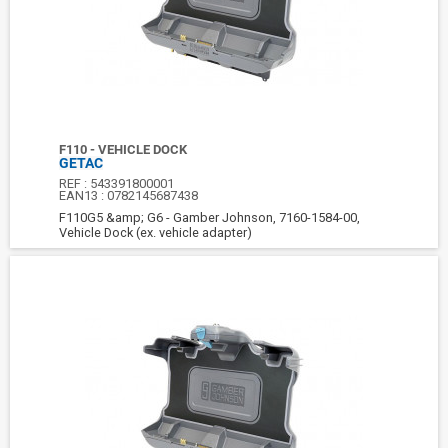
F110 - VEHICLE DOCK
GETAC
REF :
543391800001
EAN13 :
0782145687438
F110G5 &amp; G6 - Gamber Johnson, 7160-1584-00,
Vehicle Dock (ex. vehicle adapter)