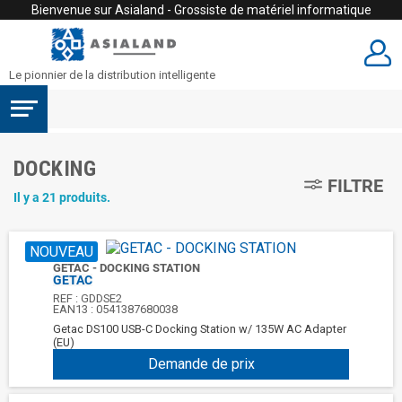
Bienvenue sur Asialand - Grossiste de matériel informatique
Le pionnier de la distribution intelligente
DOCKING
FILTRE
Il y a 21 produits.
NOUVEAU
GETAC - DOCKING STATION
GETAC
REF :
GDDSE2
EAN13 :
0541387680038
Getac DS100 USB-C Docking Station w/ 135W AC Adapter
(EU)
Demande de prix