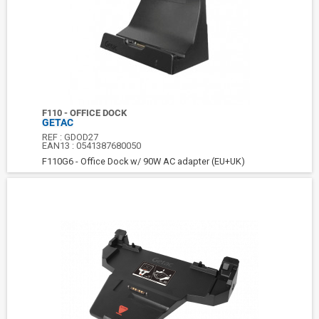
F110 - OFFICE DOCK
GETAC
REF :
GDOD27
EAN13 :
0541387680050
F110G6 - Office Dock w/ 90W AC adapter (EU+UK)