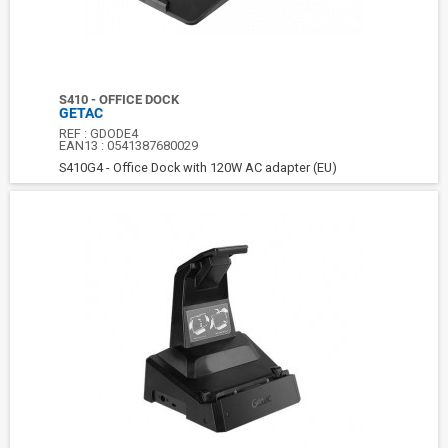
S410 - OFFICE DOCK
GETAC
REF :
GDODE4
EAN13 :
0541387680029
S410G4 - Office Dock with 120W AC adapter (EU)