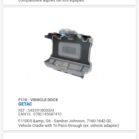
compatibilite aupres de nos equipes
F110 - VEHICLE DOCK
GETAC
REF :
543391800004
EAN13 :
0782145687410
F110G5 &amp; G6 - Gamber Johnson, 7160-1642-03,
Vehicle Cradle with Tri Pass-through (ex. vehicle adapter)