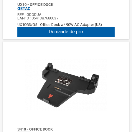
UX10 - OFFICE DOCK
GETAC
REF :
GDODUA
EAN13 :
0541387680037
UX10G3/G5 - Office Dock w/ 90W AC Adapter (US)
Demande de prix
S410 - OFFICE DOCK