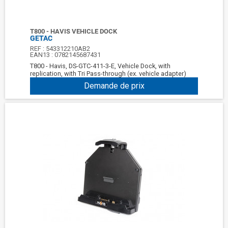
T800 - HAVIS VEHICLE DOCK
GETAC
REF :
543312210AB2
EAN13 :
0782145687431
T800 - Havis, DS-GTC-411-3-E, Vehicle Dock, with
replication, with Tri Pass-through (ex. vehicle adapter)
Demande de prix