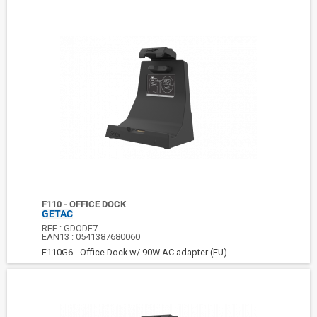
F110 - OFFICE DOCK
GETAC
REF :
GDODE7
EAN13 :
0541387680060
F110G6 - Office Dock w/ 90W AC adapter (EU)