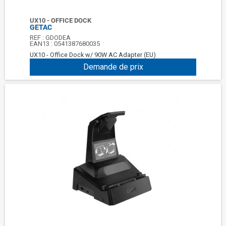
UX10 - OFFICE DOCK
GETAC
REF :
GDODEA
EAN13 :
0541387680035
UX10 - Office Dock w/ 90W AC Adapter (EU)
Demande de prix