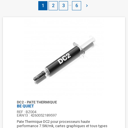
…
1
2
3
6

DC2 - PATE THERMIQUE
BE QUIET
REF :
BZ004
EAN13 :
4260052189597
Pate Thermique DC2 pour processeurs haute
performance 7.5W/mk, cartes graphiques et tous types