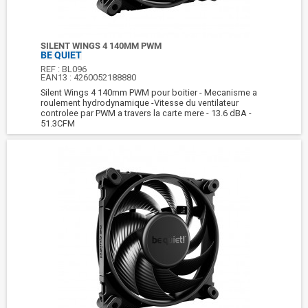
SILENT WINGS 4 140MM PWM
BE QUIET
REF :
BL096
EAN13 :
4260052188880
Silent Wings 4 140mm PWM pour boitier - Mecanisme a
roulement hydrodynamique -Vitesse du ventilateur
controlee par PWM a travers la carte mere - 13.6 dBA -
51.3CFM