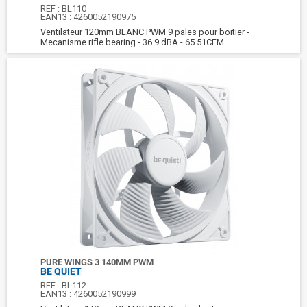
REF :
BL110
EAN13 :
4260052190975
Ventilateur 120mm BLANC PWM 9 pales pour boitier -
Mecanisme rifle bearing - 36.9 dBA - 65.51CFM
PURE WINGS 3 140MM PWM
BE QUIET
REF :
BL112
EAN13 :
4260052190999