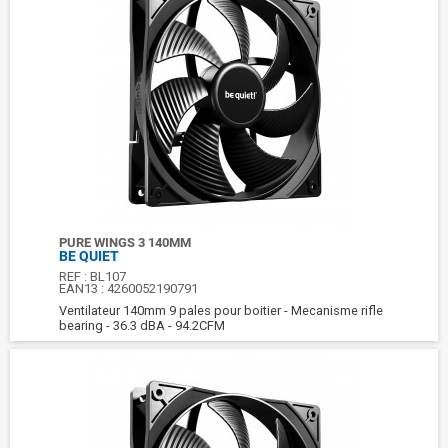
PURE WINGS 3 140MM
BE QUIET
REF :
BL107
EAN13 :
4260052190791
Ventilateur 140mm 9 pales pour boitier - Mecanisme rifle
bearing - 36.3 dBA - 94.2CFM