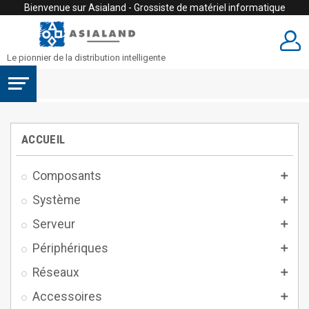
Bienvenue sur Asialand - Grossiste de matériel informatique
Le pionnier de la distribution intelligente
ACCUEIL
Composants

Système

Serveur

Périphériques

Réseaux

Accessoires
