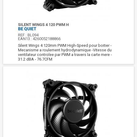
SILENT WINGS 4 120 PWM H
BE QUIET
REF :
BL094
EAN13 :
4260052188866
Silent Wings 4 120mm PWM High-Speed pour boitier -
Mecanisme a roulement hydrodynamique -Vitesse du
ventilateur controlee par PWM a travers la carte mere -
31.2 dBA - 76.7CFM