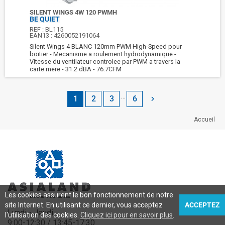
SILENT WINGS 4W 120 PWMH
BE QUIET
REF :
BL115
EAN13 :
4260052191064
Silent Wings 4 BLANC 120mm PWM High-Speed pour
boitier - Mecanisme a roulement hydrodynamique -
Vitesse du ventilateur controlee par PWM a travers la
carte mere - 31.2 dBA - 76.7CFM
…
1
2
3
6

Accueil
Les cookies assurent le bon fonctionnement de notre
site Internet. En utilisant ce dernier, vous acceptez
ACCEPTEZ
Lundi - Jeudi :
l'utilisation des cookies.
Cliquez ici pour en savoir plus
.
9:00-12:30 / 13:45-17:30