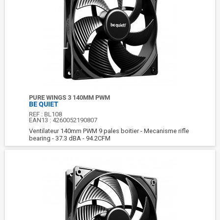
PURE WINGS 3 140MM PWM
BE QUIET
REF :
BL108
EAN13 :
4260052190807
Ventilateur 140mm PWM 9 pales boitier - Mecanisme rifle
bearing - 37.3 dBA - 94.2CFM