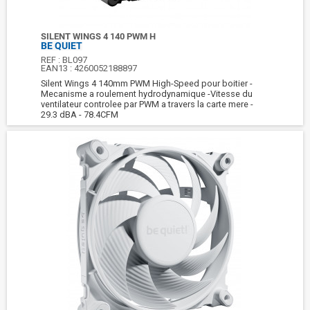
SILENT WINGS 4 140 PWM H
BE QUIET
REF :
BL097
EAN13 :
4260052188897
Silent Wings 4 140mm PWM High-Speed pour boitier -
Mecanisme a roulement hydrodynamique -Vitesse du
ventilateur controlee par PWM a travers la carte mere -
29.3 dBA - 78.4CFM