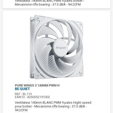
Ventilateur 140mm BLANC PWM 9 pales boitier -
Mecanisme rifle bearing - 37.3 dBA - 94.2CFM
PURE WINGS 3 140MM PWM H
BE QUIET
REF :
BL113
EAN13 :
4260052191002
Ventilateur 140mm BLANC PWM 9 pales Hight-speed
pour boitier - Mecanisme rifle bearing - 37.3 dBA -
94.2CFM