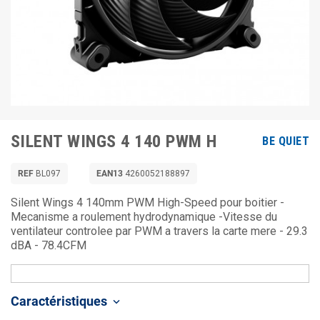
SILENT WINGS 4 140 PWM H
BE QUIET
REF
BL097
EAN13
4260052188897
Silent Wings 4 140mm PWM High-Speed pour boitier -
Mecanisme a roulement hydrodynamique -Vitesse du
ventilateur controlee par PWM a travers la carte mere - 29.3
dBA - 78.4CFM
Caractéristiques
keyboard_arrow_down