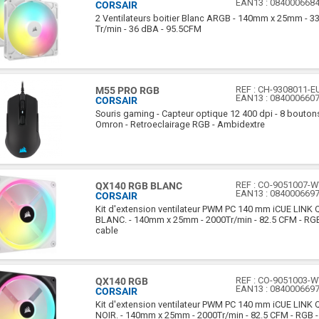
EAN13 :
084000668
CORSAIR
2 Ventilateurs boitier Blanc ARGB - 140mm x 25mm - 3
Tr/min - 36 dBA - 95.5CFM
REF :
CH-9308011-E
M55 PRO RGB
EAN13 :
084000660
CORSAIR
Souris gaming - Capteur optique 12 400 dpi - 8 bouton
Omron - Retroeclairage RGB - Ambidextre
REF :
CO-9051007-
QX140 RGB BLANC
EAN13 :
084000669
CORSAIR
Kit d'extension ventilateur PWM PC 140 mm iCUE LINK
BLANC. - 140mm x 25mm - 2000Tr/min - 82.5 CFM - RGB 
cable
REF :
CO-9051003-
QX140 RGB
EAN13 :
084000669
CORSAIR
Kit d'extension ventilateur PWM PC 140 mm iCUE LINK
NOIR. - 140mm x 25mm - 2000Tr/min - 82.5 CFM - RGB - 