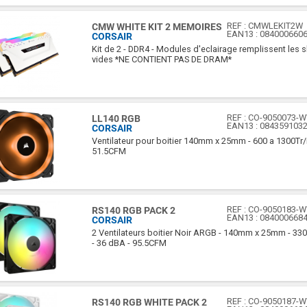
REF :
CMWLEKIT2W
CMW WHITE KIT 2 MEMOIRES
EAN13 :
084000660
CORSAIR
Kit de 2 - DDR4 - Modules d'eclairage remplissent les 
vides *NE CONTIENT PAS DE DRAM*
REF :
CO-9050073-
LL140 RGB
EAN13 :
084359103
CORSAIR
Ventilateur pour boitier 140mm x 25mm - 600 a 1300Tr/
51.5CFM
REF :
CO-9050183-
RS140 RGB PACK 2
EAN13 :
084000668
CORSAIR
2 Ventilateurs boitier Noir ARGB - 140mm x 25mm - 330
- 36 dBA - 95.5CFM
REF :
CO-9050187-
RS140 RGB WHITE PACK 2