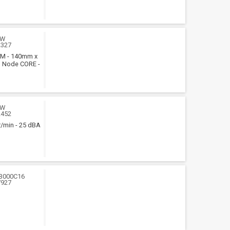
WW
2327
WM - 140mm x
g Node CORE -
WW
2452
r/min - 25 dBA
3000C16
7927