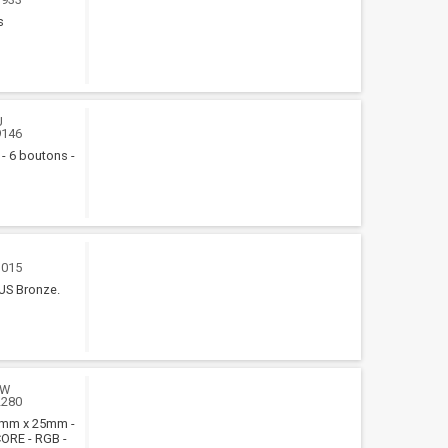
s
U
9146
 - 6 boutons -
U
1015
LUS Bronze.
WW
2280
40mm x 25mm -
CORE - RGB -