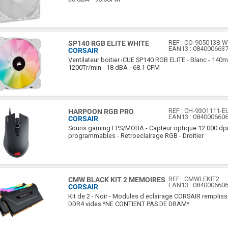
REF :
CO-9050138-
SP140 RGB ELITE WHITE
EAN13 :
084000663
CORSAIR
Ventilateur boitier iCUE SP140 RGB ELITE - Blanc - 14
1200Tr/min - 18 dBA - 68.1 CFM
REF :
CH-9301111-E
HARPOON RGB PRO
EAN13 :
084000660
CORSAIR
Souris gaming FPS/MOBA - Capteur optique 12 000 dpi
programmables - Retroeclairage RGB - Droitier
REF :
CMWLEKIT2
CMW BLACK KIT 2 MEMOIRES
EAN13 :
084000660
CORSAIR
Kit de 2 - Noir - Modules d eclairage CORSAIR rempliss
DDR4 vides *NE CONTIENT PAS DE DRAM*