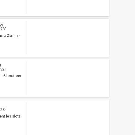
WW
7783
0mm x 25mm -
U
6321
 - 6 boutons
6284
ent les slots