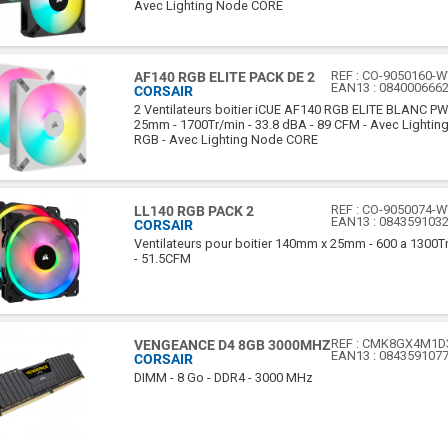
Avec Lighting Node CORE
REF :
CO-9050160-
AF140 RGB ELITE PACK DE 2
EAN13 :
084000666
CORSAIR
2 Ventilateurs boitier iCUE AF140 RGB ELITE BLANC P
25mm - 1700Tr/min - 33.8 dBA - 89 CFM - Avec Lightin
RGB - Avec Lighting Node CORE
REF :
CO-9050074-
LL140 RGB PACK 2
EAN13 :
084359103
CORSAIR
Ventilateurs pour boitier 140mm x 25mm - 600 a 1300T
- 51.5CFM
REF :
CMK8GX4M1D
VENGEANCE D4 8GB 3000MHZ
EAN13 :
084359107
CORSAIR
DIMM - 8 Go - DDR4 - 3000 MHz