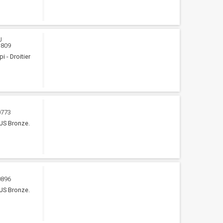
U
3809
 - Droitier
U
0773
LUS Bronze.
U
0896
LUS Bronze.