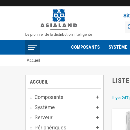
Si
Le pionnier de la distribution intelligente
COMPOSANTS
SYSTÈME
Accueil
LISTE
ACCUEIL
Composants

Il y a 247
Système

Serveur

Périphériques
