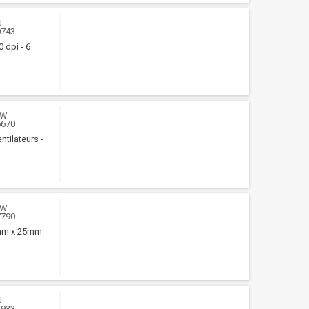
U
0743
 dpi - 6
WW
6670
ntilateurs -
WW
7790
0mm x 25mm -
U
1933