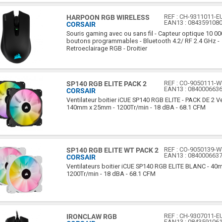
REF :
CH-9311011-E
HARPOON RGB WIRELESS
EAN13 :
084359108
CORSAIR
Souris gaming avec ou sans fil - Capteur optique 10 000
boutons programmables - Bluetooth 4.2/ RF 2.4 GHz -
Retroeclairage RGB - Droitier
REF :
CO-9050111-
SP140 RGB ELITE PACK 2
EAN13 :
084000663
CORSAIR
Ventilateur boitier iCUE SP140 RGB ELITE - PACK DE 2 Ve
140mm x 25mm - 1200Tr/min - 18 dBA - 68.1 CFM
REF :
CO-9050139-
SP140 RGB ELITE WT PACK 2
EAN13 :
084000663
CORSAIR
Ventilateurs boitier iCUE SP140 RGB ELITE BLANC - 4
1200Tr/min - 18 dBA - 68.1 CFM
REF :
CH-9307011-E
IRONCLAW RGB
EAN13 :
084359106