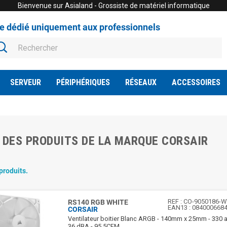
Bienvenue sur Asialand - Grossiste de matériel informatique
te dédié uniquement aux professionnels
SERVEUR
PÉRIPHÉRIQUES
RÉSEAUX
ACCESSOIRES
 DES PRODUITS DE LA MARQUE CORSAIR
 produits.
REF :
CO-9050186-
RS140 RGB WHITE
EAN13 :
084000668
CORSAIR
Ventilateur boitier Blanc ARGB - 140mm x 25mm - 330 a
36 dBA - 95.5CFM