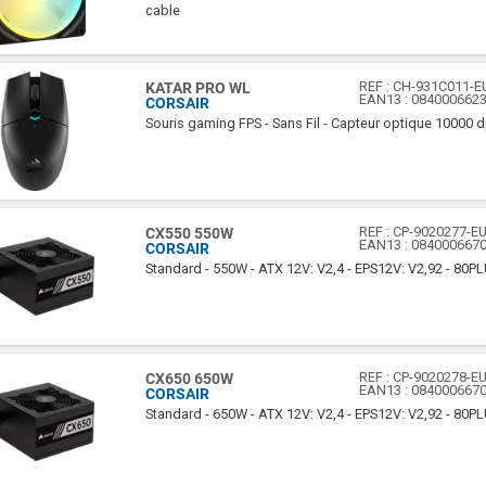
cable
REF :
CH-931C011-E
KATAR PRO WL
EAN13 :
084000662
CORSAIR
Souris gaming FPS - Sans Fil - Capteur optique 10000 dpi
REF :
CP-9020277-E
CX550 550W
EAN13 :
084000667
CORSAIR
Standard - 550W - ATX 12V: V2,4 - EPS12V: V2,92 - 80P
REF :
CP-9020278-E
CX650 650W
EAN13 :
084000667
CORSAIR
Standard - 650W - ATX 12V: V2,4 - EPS12V: V2,92 - 80P