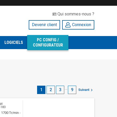
Qui sommes-nous ?
Devenir client
Connexion
PC CONFIG /
LOGICIELS
CONFIGURATEUR
…
1
2
3
9

Suivant
WW
4183
 1700 Tr/min -