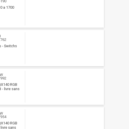
4190
30 a 1700
U
7762
s - Switchs
WW
7992
 QX140 RGB
- livre sans
WW
7954
 QX140 RGB
livre sans