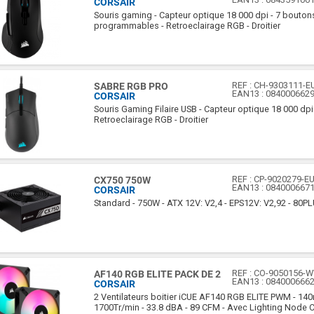
CORSAIR
Souris gaming - Capteur optique 18 000 dpi - 7 bouton
programmables - Retroeclairage RGB - Droitier
REF :
CH-9303111-E
SABRE RGB PRO
EAN13 :
084000662
CORSAIR
Souris Gaming Filaire USB - Capteur optique 18 000 dpi
Retroeclairage RGB - Droitier
REF :
CP-9020279-E
CX750 750W
EAN13 :
084000667
CORSAIR
Standard - 750W - ATX 12V: V2,4 - EPS12V: V2,92 - 80P
REF :
CO-9050156-
AF140 RGB ELITE PACK DE 2
EAN13 :
084000666
CORSAIR
2 Ventilateurs boitier iCUE AF140 RGB ELITE PWM - 1
1700Tr/min - 33.8 dBA - 89 CFM - Avec Lighting Node 