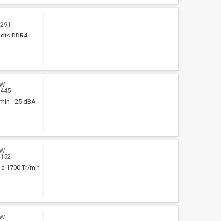
6291
slots DDR4
WW
2445
min - 25 dBA -
WW
4152
 a 1700 Tr/min
WW