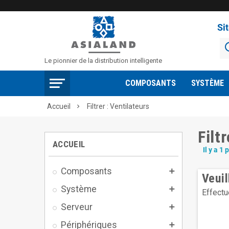
Si
Le pionnier de la distribution intelligente
COMPOSANTS
SYSTÈME
Accueil
Filtrer : Ventilateurs

Filt
ACCUEIL
Il y a 1 
Composants

Veui
Système

Effectu
Serveur

Périphériques
