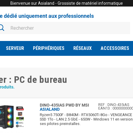
Bienvenue sur Asialand - Grossiste de matériel informatique
te dédié uniquement aux professionnels
SERVEUR
PÉRIPHÉRIQUES
RÉSEAUX
ACCESSOIRES
rer : PC de bureau
produits.
REF :
DINO-435iAS
DINO-435IAS PWD BY MSI
EAN13 :
000000000
ASIALAND
Ryzen5 7500F - B840M - RTX5060Ti 8Go - VENGEANCE
SSD 1To - LAN 2.5 GbE - 650W - Windows 11 en version
ses pilotes preinstalles.