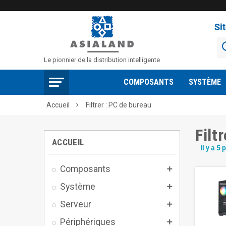
Si
Le pionnier de la distribution intelligente
COMPOSANTS
SYSTÈME
Accueil
Filtrer : PC de bureau

Filt
ACCUEIL
Il y a 5 
Composants

Système

Serveur

Périphériques
