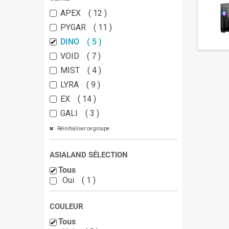
APEX
12
PYGAR
11
DINO
5
VOID
7
MIST
4
LYRA
9
EX
14
GALI
3
Réinitialiser ce groupe
ASIALAND SÉLECTION
Tous
Oui
1
COULEUR
Tous