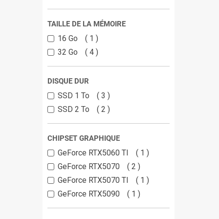
TAILLE DE LA MÉMOIRE
16 Go
1
32 Go
4
DISQUE DUR
SSD 1 To
3
SSD 2 To
2
CHIPSET GRAPHIQUE
GeForce RTX5060 TI
1
GeForce RTX5070
2
GeForce RTX5070 TI
1
GeForce RTX5090
1