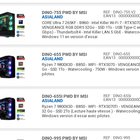
REF :
DINO-755 V2
DINO-755 PWD BY MSI
EAN13 :
000000000
ASIALAND
CORE Ultra 7 265KF - B860 - Intel Killer Wi-Fi 7 - RTX507
VENGEANCE RGB DDR5 32Go - SSD 1To - USB Type-C en
Gbps) - Thunderbolt4 - Intel Killer LAN 5 GbE - Waterco
Windows 11 en version d'essai
REF :
DINO-655
DINO-655 PWD BY MSI
EAN13 :
000000000
ASIALAND
Ryzen 7 9800X3D - B850 - WIFI - RTX5070 - VENGEANC
Go - SSD 1To - Watercooling - 750W - Windows version
pilotes.
REF :
DINO-655i
DINO-655I PWD BY MSI
EAN13 :
000000000
ASIALAND
Ryzen 7 9800X3D - B850 - WIFI - RTX5070Ti - VENGEA
32 Go - SSD 2To (Lecture haute vitesse.) - Watercooling
Windows version d essai avec pilotes.
REF :
DINO-995
DINO-995 PWD BY MSI