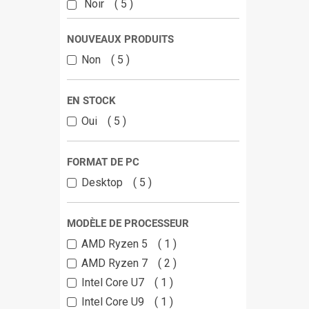
Noir
5
NOUVEAUX PRODUITS
Non
5
EN STOCK
Oui
5
FORMAT DE PC
Desktop
5
MODÈLE DE PROCESSEUR
AMD Ryzen 5
1
AMD Ryzen 7
2
Intel Core U7
1
Intel Core U9
1