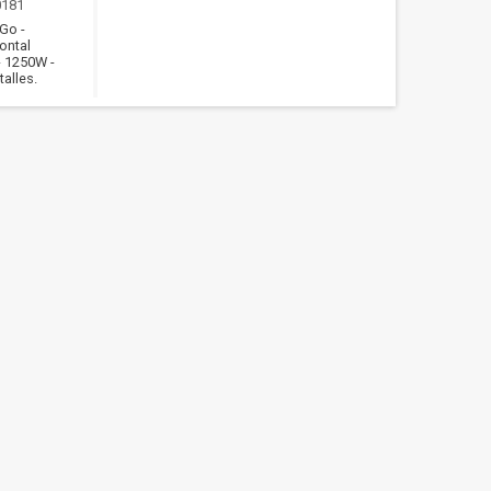
0181
2Go -
ontal
- 1250W -
alles.