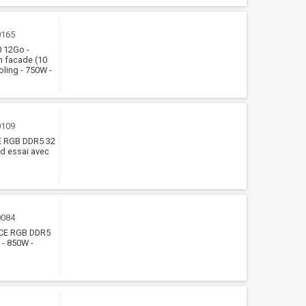
0165
0 12Go -
 facade (10
oling - 750W -
0109
E RGB DDR5 32
 d essai avec
0084
NCE RGB DDR5
 - 850W -