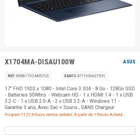
X1704MA-DISAU100W
ASUS
REF
90NB17V2-M007L0
EAN13
4711636627931
17" FHD 1920 x 1080 - Intel Core 3 304 - 8 Go - 128Go SSD
- Batteries 50Whrs. - Webcam HD - 1 x HDMI 1.4 - 1 x USB
3.2-C - 1 x USB 2.0-A - 2 x USB 3.2-A - Windows 11 -
Garantie 3 ans, Avec Sac + Souris , SANS Chargeur
Program T1 21,8 Euros remise unitaire. A partir de 1 Pièces Acheté.