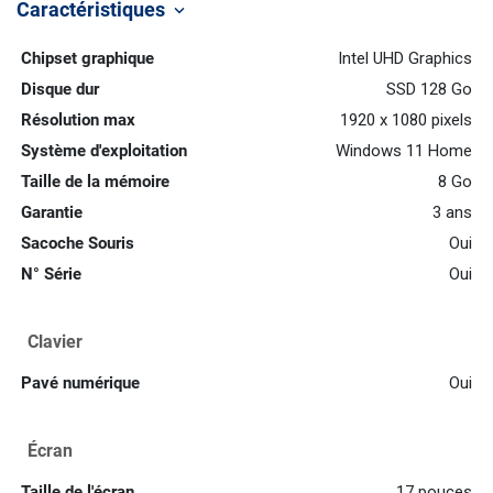
Caractéristiques
keyboard_arrow_down
Chipset graphique
Intel UHD Graphics
Disque dur
SSD 128 Go
Résolution max
1920 x 1080 pixels
Système d'exploitation
Windows 11 Home
Taille de la mémoire
8 Go
Garantie
3 ans
Sacoche Souris
Oui
N° Série
Oui
Clavier
Pavé numérique
Oui
Écran
Taille de l'écran
17 pouces