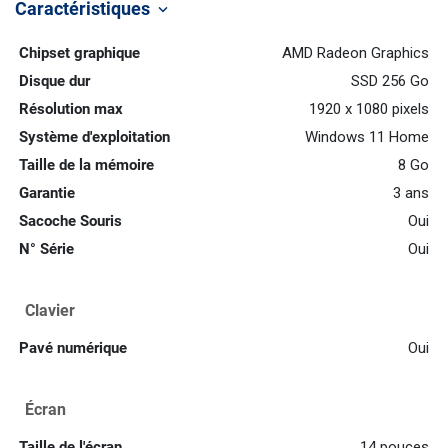
Caractéristiques
keyboard_arrow_down
Chipset graphique
AMD Radeon Graphics
Disque dur
SSD 256 Go
Résolution max
1920 x 1080 pixels
Système d'exploitation
Windows 11 Home
Taille de la mémoire
8 Go
Garantie
3 ans
Sacoche Souris
Oui
N° Série
Oui
Clavier
Pavé numérique
Oui
Écran
Taille de l'écran
14 pouces