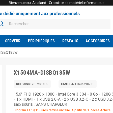
Bienvenue sur Asialand - Grossiste de matériel informatique
te dédié uniquement aux professionnels
SERVEUR
PÉRIPHÉRIQUES
RÉSEAUX
ACCESSOIRES
DISBQ185W
X1504MA-DISBQ185W
REF
90NB17I1-M018R0
EAN13
4711636598231
15.6" FHD 1920 x 1080 - Intel Core 3 304 - 8 Go - 128
- 1 x HDMI - 1 x USB 2.0-A - 2 x USB 3.2-C - 2 x USB 3.
sac/souris , SANS CHARGEUR
Program T1 19,11 Euros remise unitaire. A partir de 1 Pièces Acheté.