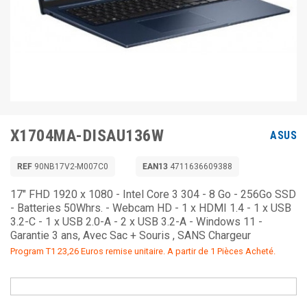
X1704MA-DISAU136W
ASUS
REF
90NB17V2-M007C0
EAN13
4711636609388
17" FHD 1920 x 1080 - Intel Core 3 304 - 8 Go - 256Go SSD
- Batteries 50Whrs. - Webcam HD - 1 x HDMI 1.4 - 1 x USB
3.2-C - 1 x USB 2.0-A - 2 x USB 3.2-A - Windows 11 -
Garantie 3 ans, Avec Sac + Souris , SANS Chargeur
Program T1 23,26 Euros remise unitaire. A partir de 1 Pièces Acheté.