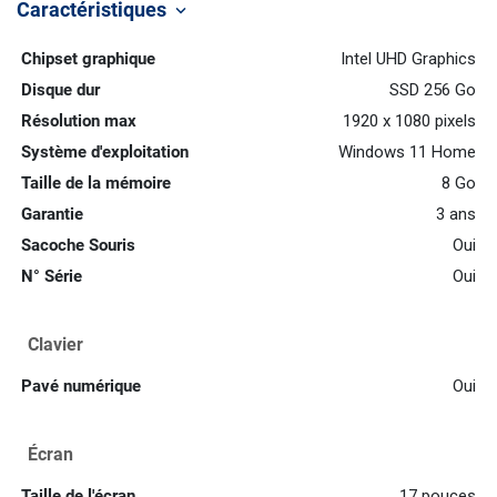
Caractéristiques
keyboard_arrow_down
Chipset graphique
Intel UHD Graphics
Disque dur
SSD 256 Go
Résolution max
1920 x 1080 pixels
Système d'exploitation
Windows 11 Home
Taille de la mémoire
8 Go
Garantie
3 ans
Sacoche Souris
Oui
N° Série
Oui
Clavier
Pavé numérique
Oui
Écran
Taille de l'écran
17 pouces