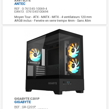
AX61 ELITE
ANTEC
REF :
0-761345-10069-4
EAN13 :
0761345100694
Moyen Tour - ATX - MATX - MITX - 4 ventilateurs 120 mm
ARGB inclus - Fenetre en verre trempe 4mm - Sans Alim
GIGABYTE C201P
GIGABYTE
REF :
GB-C201P