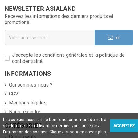
NEWSLETTER ASIALAND
Recevez les informations des derniers produits et
promotions.
ok
J'accepte les conditions générales et la politique de
confidentialité
INFORMATIONS
Qui sommes-nous ?
CGV
Mentions légales
Nous rejoindre
Les cookies assurent le bon fonctionnement de notre
CATÉGORIES
site Internet. En utilisant ce dernier, vous acceptez
ACCEPTEZ
l'utilisation des cookies.
Cliquez ici pour en savoir plus
.
Composants