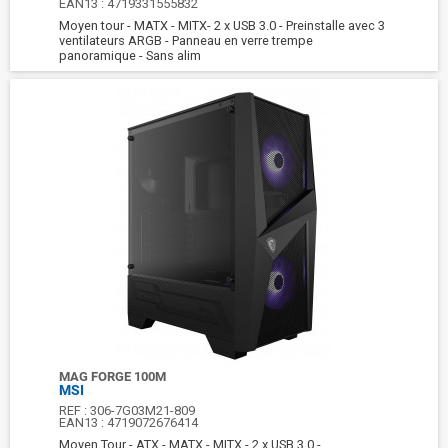
EAN13 :
4719331555832
Moyen tour - MATX - MITX- 2 x USB 3.0 - Preinstalle avec 3
ventilateurs ARGB - Panneau en verre trempe
panoramique - Sans alim
MAG FORGE 100M
MSI
REF :
306-7G03M21-809
EAN13 :
4719072676414
Moyen Tour - ATX - MATX - MITX - 2 x USB 3.0 -