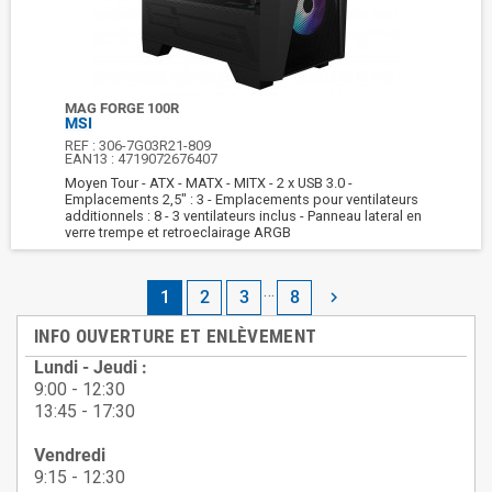
MAG FORGE 100R
MSI
REF :
306-7G03R21-809
EAN13 :
4719072676407
Moyen Tour - ATX - MATX - MITX - 2 x USB 3.0 -
Emplacements 2,5" : 3 - Emplacements pour ventilateurs
additionnels : 8 - 3 ventilateurs inclus - Panneau lateral en
verre trempe et retroeclairage ARGB
…
1
2
3
8

INFO OUVERTURE ET ENLÈVEMENT
Lundi - Jeudi :
9:00 - 12:30
13:45 - 17:30
Vendredi
9:15 - 12:30