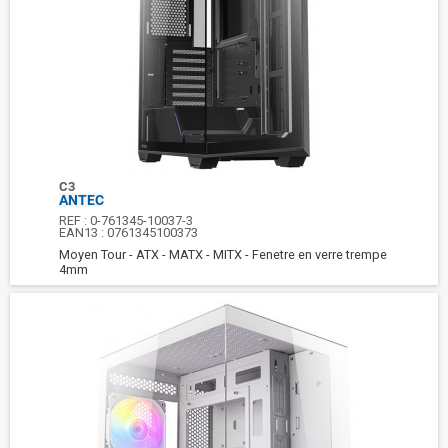
C3
ANTEC
REF :
0-761345-10037-3
EAN13 :
0761345100373
Moyen Tour - ATX - MATX - MITX - Fenetre en verre trempe
4mm