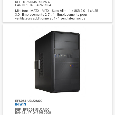
REF :
0-761345-92025-4
EAN13 :
0761345920254
Mini tour - MATX - MITX - Sans Alim - 1 x USB 2.0 - 1 x USB
3.0 - Emplacements 2,5" : 1 - Emplacements pour
ventilateurs additionnels : 1 - 1 ventilateur inclus
EFS054-U3U2AQC
IN WIN
REF :
EFS054-U3U2AQC
EAN13 :
4710474937608