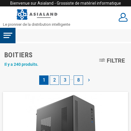
Bienvenue sur Asialand - Grossiste de matériel informatique
Le pionnier de la distribution intelligente
BOITIERS
FILTRE
Il y a 240 produits.
…
1
2
3
8
