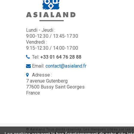
Lundi - Jeudi :
9:00-12:30 / 13:45-17:30
Vendredi :
9:15-12:30 / 14:00-17:00
Tel:
+33 01 64 76 28 88
Email:
contact@asialand.fr
Adresse :
7 avenue Gutenberg
77600 Bussy Saint Georges
France
© Asialand Tous droits réservés. Les marques citées sur les p
toutes réserves. Asialand, ses fournisseurs, clients et parte