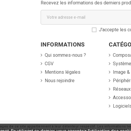
Recevez les informations des derniers prod
J'accepte les co
INFORMATIONS
CATÉGO
Qui sommes-nous ?
Compos
CGV
Systèm
Mentions légales
Image &
Nous rejoindre
Périphér
Réseaux
Accesso
Logiciel
ages de ce site appartiennent à leur détenteur respectif. Les informations te
naires ne sauraient être tenus responsables individuellement ni solidaireme