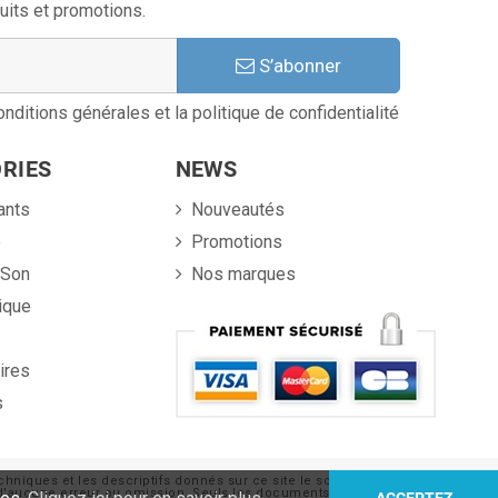
uits et promotions.
S’abonner
nditions générales et la politique de confidentialité
RIES
NEWS
ants
Nouveautés
e
Promotions
 Son
Nos marques
ique
ires
s
chniques et les descriptifs donnés sur ce site le sont sous
nt d'aucune erreur ou omission. Seuls les documents de nature