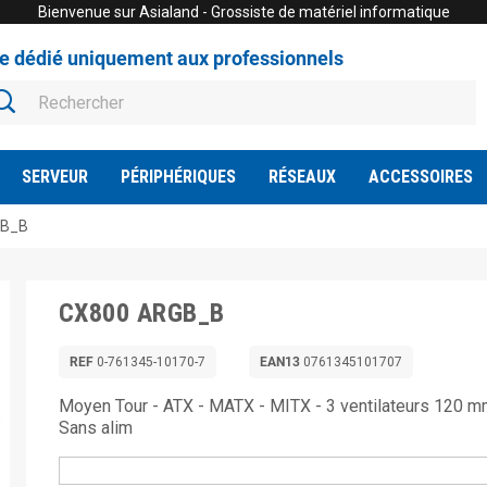
Bienvenue sur Asialand - Grossiste de matériel informatique
te dédié uniquement aux professionnels
SERVEUR
PÉRIPHÉRIQUES
RÉSEAUX
ACCESSOIRES
GB_B
CX800 ARGB_B
REF
0-761345-10170-7
EAN13
0761345101707
Moyen Tour - ATX - MATX - MITX - 3 ventilateurs 120 
Sans alim