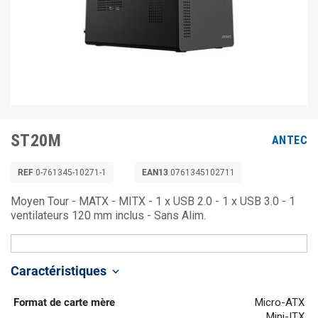
ST20M
ANTEC
REF
0-761345-10271-1
EAN13
0761345102711
Moyen Tour - MATX - MITX - 1 x USB 2.0 - 1 x USB 3.0 - 1
ventilateurs 120 mm inclus - Sans Alim.
Caractéristiques
keyboard_arrow_down
Format de carte mère
Micro-ATX
Mini-ITX