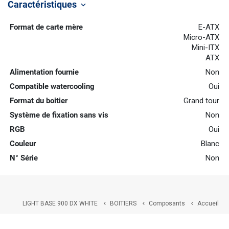
Caractéristiques
keyboard_arrow_down
Format de carte mère
E-ATX
Micro-ATX
Mini-ITX
ATX
Alimentation fournie
Non
Compatible watercooling
Oui
Format du boitier
Grand tour
Système de fixation sans vis
Non
RGB
Oui
Couleur
Blanc
N° Série
Non
LIGHT BASE 900 DX WHITE
BOITIERS
Composants
Accueil


