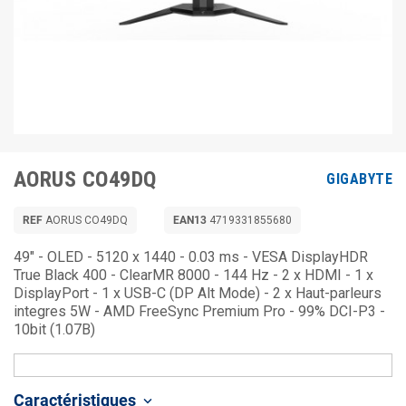
AORUS CO49DQ
GIGABYTE
REF
AORUS CO49DQ
EAN13
4719331855680
49" - OLED - 5120 x 1440 - 0.03 ms - VESA DisplayHDR
True Black 400 - ClearMR 8000 - 144 Hz - 2 x HDMI - 1 x
DisplayPort - 1 x USB-C (DP Alt Mode) - 2 x Haut-parleurs
integres 5W - AMD FreeSync Premium Pro - 99% DCI-P3 -
10bit (1.07B)
Caractéristiques
keyboard_arrow_down