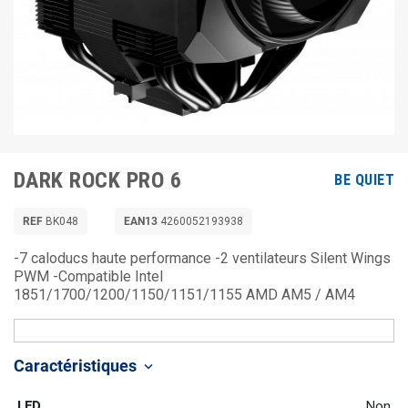
DARK ROCK PRO 6
BE QUIET
REF
BK048
EAN13
4260052193938
-7 caloducs haute performance -2 ventilateurs Silent Wings
PWM -Compatible Intel
1851/1700/1200/1150/1151/1155 AMD AM5 / AM4
Caractéristiques
keyboard_arrow_down
LED
Non