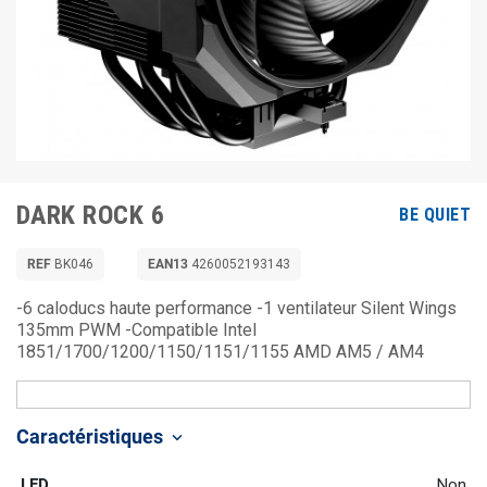
DARK ROCK 6
BE QUIET
REF
BK046
EAN13
4260052193143
-6 caloducs haute performance -1 ventilateur Silent Wings
135mm PWM -Compatible Intel
1851/1700/1200/1150/1151/1155 AMD AM5 / AM4
Caractéristiques
keyboard_arrow_down
LED
Non