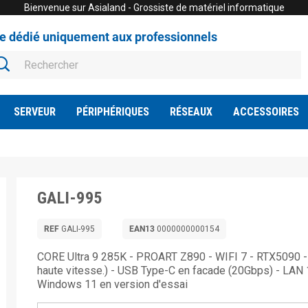
Bienvenue sur Asialand - Grossiste de matériel informatique
te dédié uniquement aux professionnels
SERVEUR
PÉRIPHÉRIQUES
RÉSEAUX
ACCESSOIRES
GALI-995
REF
GALI-995
EAN13
0000000000154
CORE Ultra 9 285K - PROART Z890 - WIFI 7 - RTX5090
haute vitesse.) - USB Type-C en facade (20Gbps) - LAN 
Windows 11 en version d'essai