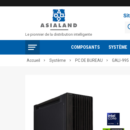
Si
Le pionnier de la distribution intelligente
COMPOSANTS
SYSTÈME
Accueil
Système
PC DE BUREAU
GALI-995


