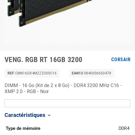
VENG. RGB RT 16GB 3200
CORSAIR
REF
CMN16GX4M2Z3200C16
EAN13
0840006650478
DIMM - 16 Go (Kit de 2 x 8 Go) - DDR4 3200 MHz C16 -
XMP 2.0 - RGB - Noir
Caractéristiques
keyboard_arrow_down
Type de mémoire
DDR4