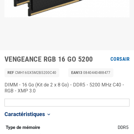
VENGEANCE RGB 16 GO 5200
CORSAIR
REF
CMH16GX5M2B5200C40
EAN13
0840440488477
DIMM - 16 Go (Kit de 2 x 8 Go) - DDR5 - 5200 MHz C40 -
RGB - XMP 3.0
Caractéristiques
keyboard_arrow_down
Type de mémoire
DDR5