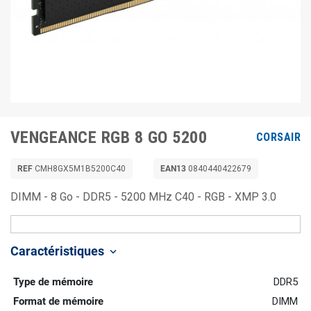
VENGEANCE RGB 8 GO 5200
CORSAIR
REF
CMH8GX5M1B5200C40
EAN13
0840440422679
DIMM - 8 Go - DDR5 - 5200 MHz C40 - RGB - XMP 3.0
Caractéristiques
keyboard_arrow_down
Type de mémoire
DDR5
Format de mémoire
DIMM