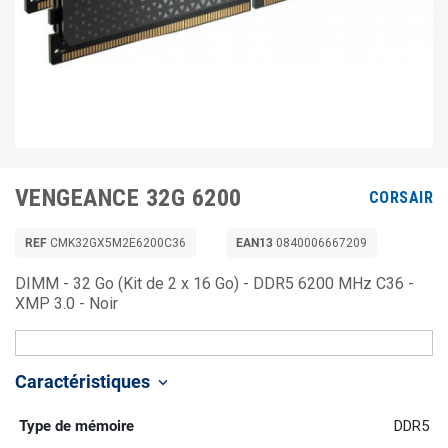
VENGEANCE 32G 6200
CORSAIR
REF
CMK32GX5M2E6200C36
EAN13
0840006667209
DIMM - 32 Go (Kit de 2 x 16 Go) - DDR5 6200 MHz C36 -
XMP 3.0 - Noir
Caractéristiques
keyboard_arrow_down
Type de mémoire
DDR5