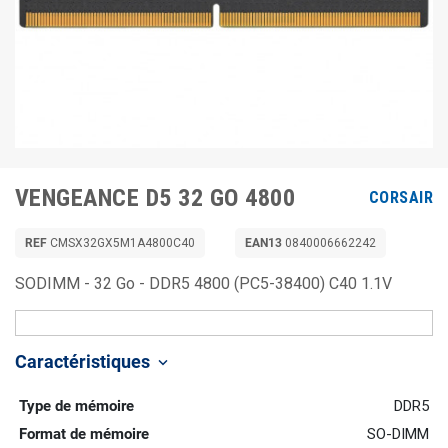
VENGEANCE D5 32 GO 4800
CORSAIR
REF
CMSX32GX5M1A4800C40
EAN13
0840006662242
SODIMM - 32 Go - DDR5 4800 (PC5-38400) C40 1.1V
Caractéristiques
keyboard_arrow_down
Type de mémoire
DDR5
Format de mémoire
SO-DIMM