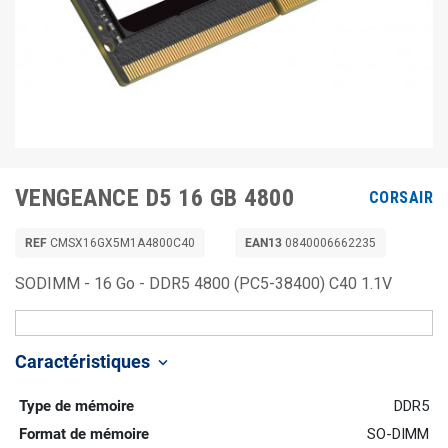
VENGEANCE D5 16 GB 4800
CORSAIR
REF
CMSX16GX5M1A4800C40
EAN13
0840006662235
SODIMM - 16 Go - DDR5 4800 (PC5-38400) C40 1.1V
Caractéristiques
keyboard_arrow_down
Type de mémoire
DDR5
Format de mémoire
SO-DIMM