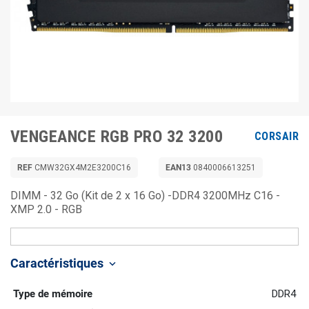
VENGEANCE RGB PRO 32 3200
CORSAIR
REF
CMW32GX4M2E3200C16
EAN13
0840006613251
DIMM - 32 Go (Kit de 2 x 16 Go) -DDR4 3200MHz C16 -
XMP 2.0 - RGB
Caractéristiques
keyboard_arrow_down
Type de mémoire
DDR4