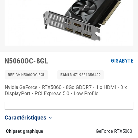
N5060OC-8GL
GIGABYTE
REF
GV-N5060OC-8GL
EAN13
4719331356422
Nvidia GeForce - RTX5060 - 8Go GDDR7 - 1 x HDMI - 3 x
DisplayPort - PCI Express 5.0 - Low Profile
Caractéristiques
keyboard_arrow_down
Chipset graphique
GeForce RTX5060