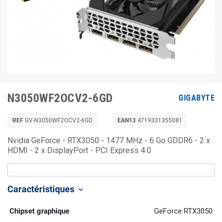
N3050WF2OCV2-6GD
GIGABYTE
REF
GV-N3050WF2OCV2-6GD
EAN13
4719331355081
Nvidia GeForce - RTX3050 - 1477 MHz - 6 Go GDDR6 - 2 x
HDMI - 2 x DisplayPort - PCI Express 4.0
Caractéristiques
keyboard_arrow_down
Chipset graphique
GeForce RTX3050