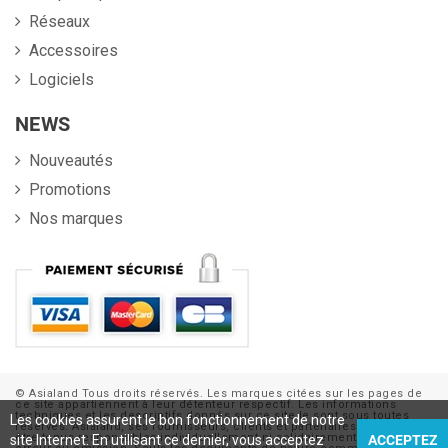
Réseaux
Accessoires
Logiciels
NEWS
Nouveautés
Promotions
Nos marques
© Asialand Tous droits réservés. Les marques citées sur les pages de
ce site appartiennent à leur détenteur respectif. Les informations
techniques et les descriptifs donnés sur ce site le sont sous toutes
Les cookies assurent le bon fonctionnement de notre
réserves. Asialand, ses fournisseurs, clients et partenaires ne sauraient
être tenus responsables individuellement ni solidairement d'aucune
site Internet. En utilisant ce dernier, vous acceptez
ACCEPTEZ