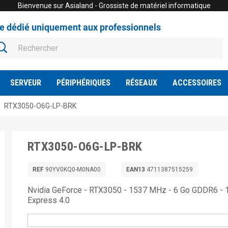
Bienvenue sur Asialand - Grossiste de matériel informatique
te dédié uniquement aux professionnels
SERVEUR
PÉRIPHÉRIQUES
RÉSEAUX
ACCESSOIRES
RTX3050-O6G-LP-BRK
RTX3050-O6G-LP-BRK
REF
90YV0KQ0-M0NA00
EAN13
4711387515259
Nvidia GeForce - RTX3050 - 1537 MHz - 6 Go GDDR6 - 1 
Express 4.0