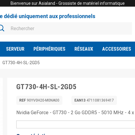
Bienvenue sur Asialand - Grossiste de matériel informatique
te dédié uniquement aux professionnels
SERVEUR
PÉRIPHÉRIQUES
RÉSEAUX
ACCESSOIRES
GT730-4H-SL-2GD5
GT730-4H-SL-2GD5
REF
90YV0H20-M0NA00
EAN13
4711081369417
Nvidia GeForce - GT730 - 2 Go GDDR5 - 5010 MHz - 4 x