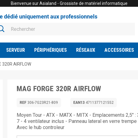
Bienvenue sur Asialand - Grossiste de matériel informatique
te dédié uniquement aux professionnels
SERVEUR
PÉRIPHÉRIQUES
RÉSEAUX
ACCESSOIRES
 320R AIRFLOW
MAG FORGE 320R AIRFLOW
REF
306-7G23R21-809
EAN13
4711377121552
Moyen Tour - ATX - MATX - MITX - Emplacements 2,5" : 3
7 - 4 ventilateur inclus - Panneau lateral en verre trempe
Avec le hub controleur