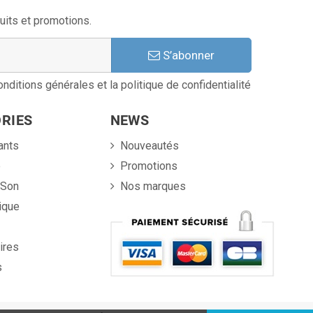
uits et promotions.
S’abonner
nditions générales et la politique de confidentialité
RIES
NEWS
ants
Nouveautés
e
Promotions
 Son
Nos marques
ique
ires
s