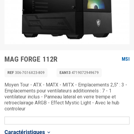
MAG FORGE 112R
MSI
REF
306-7G16X23-809
EAN13
4719072949679
Moyen Tour - ATX - MATX - MITX - Emplacements 2,5" : 3 -
Emplacements pour ventilateurs additionnels : 7 - 1
ventilateur inclus - Panneau lateral en verre trempe et
retroeclairage ARGB - Effect Mystic Light - Avec le hub
controleur
Caractéristiques
keyboard_arrow_down