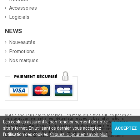
Accessoires
Logiciels
NEWS
Nouveautés
Promotions
Nos marques
© Asialand Tous droits réservés. Les marques citées sur les pages de
ce site appartiennent à leur détenteur respectif. Les informations
Les cookies assurent le bon fonctionnement de notre
techniques et les descriptifs donnés sur ce site le sont sous toutes
réserves. Asialand, ses fournisseurs, clients et partenaires ne sauraient
site Internet. En utilisant ce dernier, vous acceptez
ACCEPTEZ
être tenus responsables individuellement ni solidairement d'aucune
erreur ou omission. Seuls les documents de nature commerciale :
l'utilisation des cookies.
Cliquez ici pour en savoir plus
.
devis, commande et facture ne font foi. Visuels non contractuels.