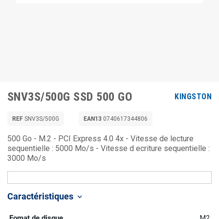
SNV3S/500G SSD 500 GO
KINGSTON
REF
SNV3S/500G
EAN13
0740617344806
500 Go - M.2 - PCI Express 4.0 4x - Vitesse de lecture
sequentielle : 5000 Mo/s - Vitesse d ecriture sequentielle :
3000 Mo/s
Caractéristiques
keyboard_arrow_down
Fomat de disque
M2