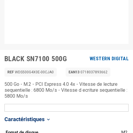
BLACK SN7100 500G
WESTERN DIGITAL
REF
WDS500G4X0E-00CJA0
EAN13
0718037893662
500 Go - M.2 - PCI Express 4.0 4x - Vitesse de lecture
sequentielle : 6800 Mo/s - Vitesse d ecriture sequentielle :
5800 Mo/s
Caractéristiques
keyboard_arrow_down
Fomat de disque
M2