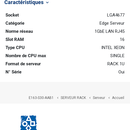
Caractéristiques
keyboard_arrow_down
Socket
LGA4677
Catégorie
Edge Serveur
Norme réseau
1GbE LAN RJ45
Slot RAM
16
Type CPU
INTEL XEON
Nombre de CPU max
SINGLE
Format de serveur
RACK 1U
N° Série
Oui
E163-S30-AAB1
SERVEUR RACK
Serveur
Accueil


