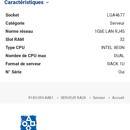
Caractéristiques
keyboard_arrow_down
Socket
LGA4677
Catégorie
Serveur
Norme réseau
1GbE LAN RJ45
Slot RAM
32
Type CPU
INTEL XEON
Nombre de CPU max
DUAL
Format de serveur
RACK 1U
N° Série
Oui
R183-S93-AAB1
SERVEUR RACK
Serveur
Accueil


