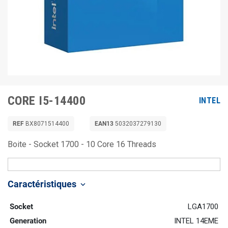
CORE I5-14400
INTEL
REF
BX8071514400
EAN13
5032037279130
Boite - Socket 1700 - 10 Core 16 Threads
Caractéristiques
keyboard_arrow_down
Socket
LGA1700
Generation
INTEL 14EME