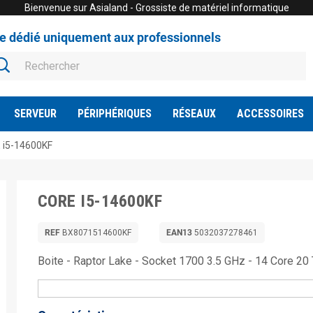
Bienvenue sur Asialand - Grossiste de matériel informatique
te dédié uniquement aux professionnels
SERVEUR
PÉRIPHÉRIQUES
RÉSEAUX
ACCESSOIRES
 i5-14600KF
CORE I5-14600KF
REF
BX8071514600KF
EAN13
5032037278461
Boite - Raptor Lake - Socket 1700 3.5 GHz - 14 Core 2