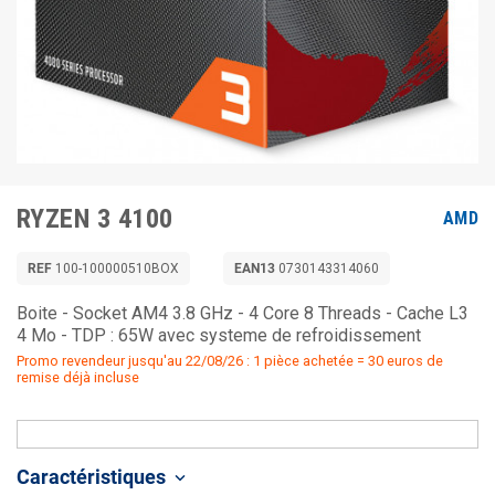
RYZEN 3 4100
AMD
REF
100-100000510BOX
EAN13
0730143314060
Boite - Socket AM4 3.8 GHz - 4 Core 8 Threads - Cache L3
4 Mo - TDP : 65W avec systeme de refroidissement
Promo revendeur jusqu'au 22/08/26 : 1 pièce achetée = 30 euros de
remise déjà incluse
Caractéristiques
keyboard_arrow_down