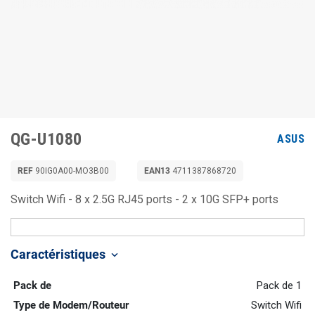
QG-U1080
ASUS
REF
90IG0A00-MO3B00
EAN13
4711387868720
Switch Wifi - 8 x 2.5G RJ45 ports - 2 x 10G SFP+ ports
Caractéristiques
keyboard_arrow_down
Pack de
Pack de 1
Type de Modem/Routeur
Switch Wifi