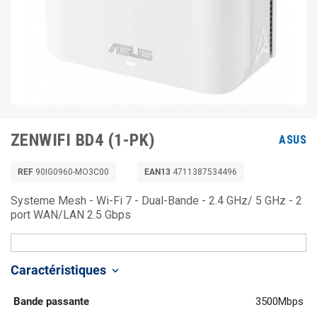
ZENWIFI BD4 (1-PK)
ASUS
REF
90IG0960-MO3C00
EAN13
4711387534496
Systeme Mesh - Wi-Fi 7 - Dual-Bande - 2.4 GHz/ 5 GHz - 2
port WAN/LAN 2.5 Gbps
Caractéristiques
keyboard_arrow_down
Bande passante
3500Mbps