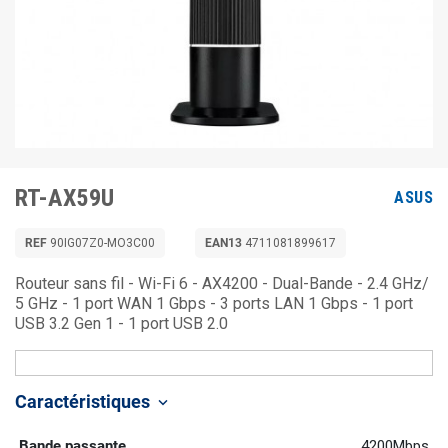
RT-AX59U
ASUS
REF
90IG07Z0-MO3C00
EAN13
4711081899617
Routeur sans fil - Wi-Fi 6 - AX4200 - Dual-Bande - 2.4 GHz/
5 GHz - 1 port WAN 1 Gbps - 3 ports LAN 1 Gbps - 1 port
USB 3.2 Gen 1 - 1 port USB 2.0
Caractéristiques
keyboard_arrow_down
Bande passante
4200Mbps